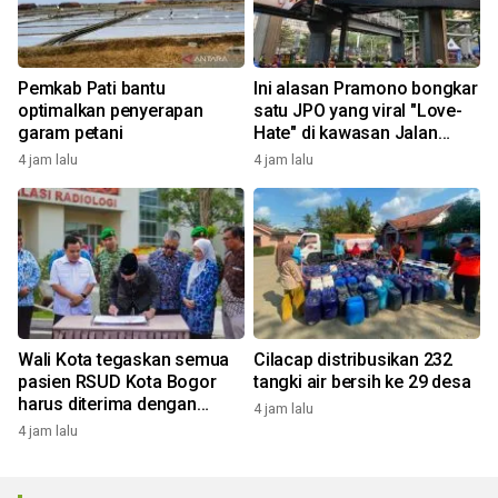
Pemkab Pati bantu
Ini alasan Pramono bongkar
optimalkan penyerapan
satu JPO yang viral "Love-
garam petani
Hate" di kawasan Jalan
Rasuna Said
4 jam lalu
4 jam lalu
Wali Kota tegaskan semua
Cilacap distribusikan 232
pasien RSUD Kota Bogor
tangki air bersih ke 29 desa
harus diterima dengan
4 jam lalu
profesional
4 jam lalu