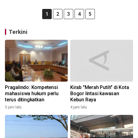
1
2
3
4
5
Terkini
Pragalindo: Kompetensi
Kirab "Merah Putih" di Kota
mahasiswa hukum perlu
Bogor lintasi kawasan
terus ditingkatkan
Kebun Raya
3 jam lalu
4 jam lalu