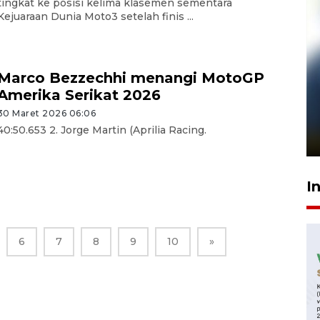
tingkat ke posisi kelima klasemen sementara
Kejuaraan Dunia Moto3 setelah finis ...
Marco Bezzechhi menangi MotoGP
Amerika Serikat 2026
Pelanggan Filaha Farm setia
30 Maret 2026 06:06
sampai 8 tahan?
40:50.653 2. Jorge Martin (Aprilia Racing.
1 Juni 2026 05:47
I
6
7
8
9
10
»