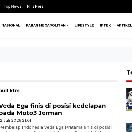
Top News
Rilis Pers
NASIONAL
KABAR MEGAPOLITAN
LIFESTYLE
IPTEK
ARTIKEL
T
bull ktm
Veda Ega finis di posisi kedelapan
pada Moto3 Jerman
12 Juli 2026 21:01
Pembalap Indonesia Veda Ega Pratama finis di posisi