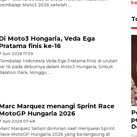
pembalap Moto3 2026 setelah ...
T
Di Moto3 Hongaria, Veda Ega
Pratama finis ke-16
7 Juni 2026 17:59
Pembalap Indonesia Veda Ega Pratama finis di urutan
ke-16 pada debutnya dalam Moto3 Hungaria, Sirkuit
Balaton Park, Minggu. ...
Marc Marquez menangi Sprint Race
P
MotoGP Hungaria 2026
p
7 Juni 2026 07:48
D
Marc Marquez tampil dominan saat menjuarai Sprint
Race MotoGP Hungaria 2026 yang berlangsung di
2 j