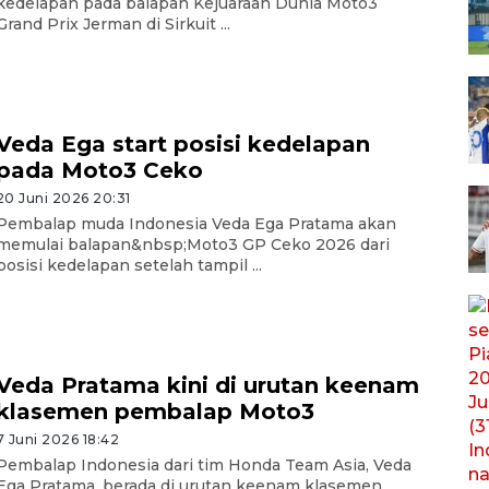
kedelapan pada balapan Kejuaraan Dunia Moto3
Grand Prix Jerman di Sirkuit ...
Veda Ega start posisi kedelapan
pada Moto3 Ceko
20 Juni 2026 20:31
Pembalap muda Indonesia Veda Ega Pratama akan
memulai balapan&nbsp;Moto3 GP Ceko 2026 dari
posisi kedelapan setelah tampil ...
Veda Pratama kini di urutan keenam
klasemen pembalap Moto3
7 Juni 2026 18:42
Pembalap Indonesia dari tim Honda Team Asia, Veda
Ega Pratama, berada di urutan keenam klasemen