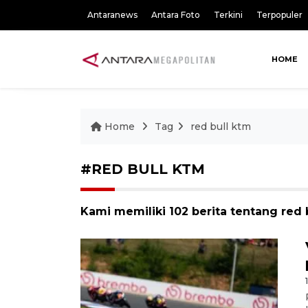
Antaranews
Antara Foto
Terkini
Terpopuler
HOME
Home
Tag
red bull ktm
#RED BULL KTM
Kami memiliki 102 berita tentang red 