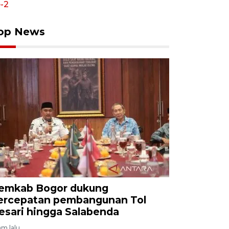
op News
emkab Bogor dukung
ercepatan pembangunan Tol
esari hingga Salabenda
am lalu