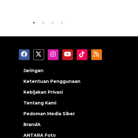
laki
jalanan J
2026-08-06 06:30:00
2026-08-05 18
Jaringan
Ketentuan Penggunaan
Kebijakan Privasi
Tentang Kami
Pedoman Media Siber
BrandA
ANTARA Foto