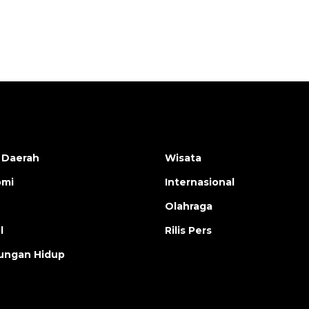
musim kemarau
2026-08-05 12:00:00
 Daerah
Wisata
omi
Internasional
Olahraga
l
Rilis Pers
ungan Hidup