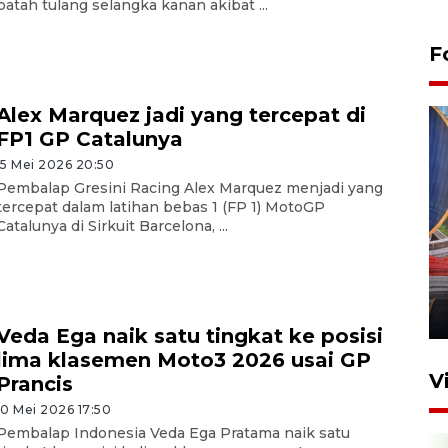
patah tulang selangka kanan akibat ...
F
Alex Marquez jadi yang tercepat di
FP1 GP Catalunya
15 Mei 2026 20:50
Pembalap Gresini Racing Alex Marquez menjadi yang
tercepat dalam latihan bebas 1 (FP 1) MotoGP
Catalunya di Sirkuit Barcelona, ...
Komisi V DPR tinjau
perlintasan sebidang di
Stasiun Bogor
12 Juni 2026 18:49
Veda Ega naik satu tingkat ke posisi
lima klasemen Moto3 2026 usai GP
V
Prancis
10 Mei 2026 17:50
Pembalap Indonesia Veda Ega Pratama naik satu