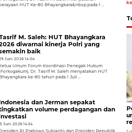
perayaan HUT Ke-80 Bhayangkara&nbsp;pada 1 ...
T
Tasrif M. Saleh: HUT Bhayangkara
2026 diwarnai kinerja Polri yang
semakin baik
29 Juni 2026 14:04
Ketua Umum Forum Koordinasi Penegak Hukum
(Forkogakum), Dr. Tasrif M. Saleh menyatakan HUT
Bhayangkara ke-80 tahun pada 1 Juli ...
Indonesia dan Jerman sepakat
P
tingkatkan volume perdagangan dan
u
investasi
r
15 Juni 2026 14:54
Presiden RI Prabowo Subianto dan Presiden Republik
5 j