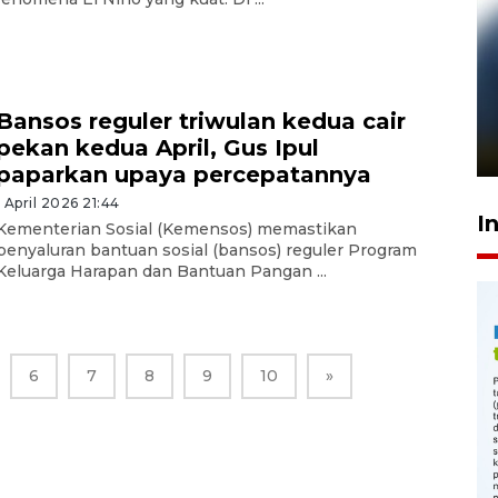
Pelanggan Filaha Farm setia
sampai 8 tahan?
Bansos reguler triwulan kedua cair
pekan kedua April, Gus Ipul
1 Juni 2026 05:47
paparkan upaya percepatannya
1 April 2026 21:44
I
Kementerian Sosial (Kemensos) memastikan
penyaluran bantuan sosial (bansos) reguler Program
Keluarga Harapan dan Bantuan Pangan ...
6
7
8
9
10
»