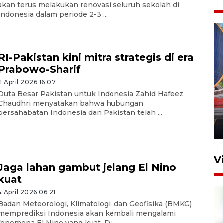
akan terus melakukan renovasi seluruh sekolah di
Indonesia dalam periode 2-3 ...
RI-Pakistan kini mitra strategis di era
Prabowo-Sharif
11 April 2026 16:07
Komisi V DPR tinjau
Duta Besar Pakistan untuk Indonesia Zahid Hafeez
perlintasan sebidang di
Chaudhri menyatakan bahwa hubungan
Stasiun Bogor
persahabatan Indonesia dan Pakistan telah ...
12 Juni 2026 18:49
V
Jaga lahan gambut jelang El Nino
kuat
4 April 2026 06:21
Badan Meteorologi, Klimatologi, dan Geofisika (BMKG)
memprediksi Indonesia akan kembali mengalami
fenomena El Nino yang kuat. Di ...