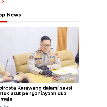
op News
olresta Karawang dalami saksi
ntuk usut penganiayaan dua
emaja
am lalu