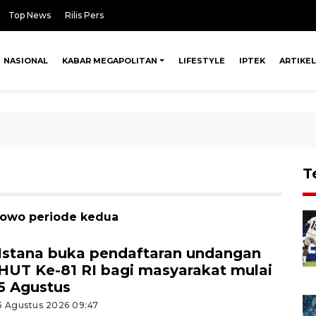
Top News
Rilis Pers
NASIONAL
KABAR MEGAPOLITAN
LIFESTYLE
IPTEK
ARTIKEL
a
T
abowo periode kedua
Istana buka pendaftaran undangan
HUT Ke-81 RI bagi masyarakat mulai
5 Agustus
5 Agustus 2026 09:47