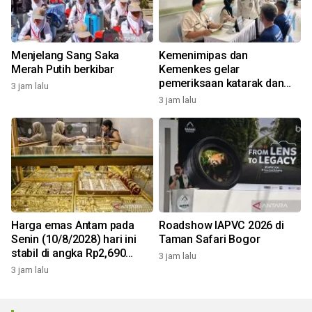
Menjelang Sang Saka
Kemenimipas dan
Merah Putih berkibar
Kemenkes gelar
pemeriksaan katarak dan
3 jam lalu
CKG sambut HUT RI
3 jam lalu
Harga emas Antam pada
Roadshow IAPVC 2026 di
Senin (10/8/2028) hari ini
Taman Safari Bogor
stabil di angka Rp2,690
3 jam lalu
juta/gr
3 jam lalu