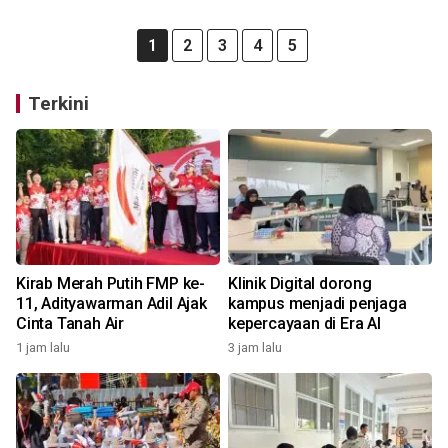
1
2
3
4
5
Terkini
Kirab Merah Putih FMP ke-
Klinik Digital dorong
11, Adityawarman Adil Ajak
kampus menjadi penjaga
Cinta Tanah Air
kepercayaan di Era AI
1 jam lalu
3 jam lalu