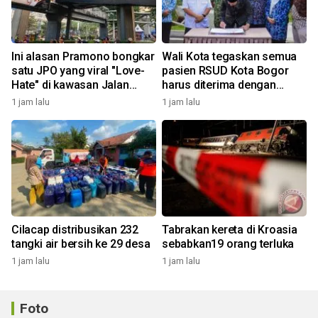
Ini alasan Pramono bongkar
Wali Kota tegaskan semua
satu JPO yang viral "Love-
pasien RSUD Kota Bogor
Hate" di kawasan Jalan
harus diterima dengan
Rasuna Said
profesional
1 jam lalu
1 jam lalu
Cilacap distribusikan 232
Tabrakan kereta di Kroasia
tangki air bersih ke 29 desa
sebabkan19 orang terluka
1 jam lalu
1 jam lalu
Foto