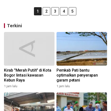
1
2
3
4
5
Terkini
Kirab "Merah Putih" di Kota
Pemkab Pati bantu
Bogor lintasi kawasan
optimalkan penyerapan
Kebun Raya
garam petani
1 jam lalu
1 jam lalu