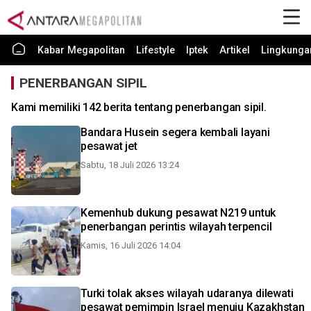
Kabar Megapolitan
Lifestyle
Iptek
Artikel
Lingkunga
PENERBANGAN SIPIL
Kami memiliki 142 berita tentang penerbangan sipil.
Bandara Husein segera kembali layani
pesawat jet
Sabtu, 18 Juli 2026 13:24
Kemenhub dukung pesawat N219 untuk
penerbangan perintis wilayah terpencil
Kamis, 16 Juli 2026 14:04
Turki tolak akses wilayah udaranya dilewati
pesawat pemimpin Israel menuju Kazakhstan