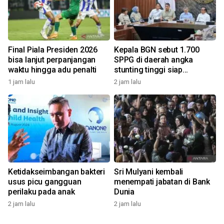
Final Piala Presiden 2026
Kepala BGN sebut 1.700
bisa lanjut perpanjangan
SPPG di daerah angka
waktu hingga adu penalti
stunting tinggi siap
beroperasi
1 jam lalu
2 jam lalu
Ketidakseimbangan bakteri
Sri Mulyani kembali
usus picu gangguan
menempati jabatan di Bank
perilaku pada anak
Dunia
2 jam lalu
2 jam lalu