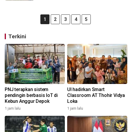
1
2
3
4
5
Terkini
PNJ terapkan sistem
UI hadirkan Smart
pendingin berbasis IoT di
Classroom AT Thohir Vidya
Kebun Anggur Depok
Loka
1 jam lalu
1 jam lalu