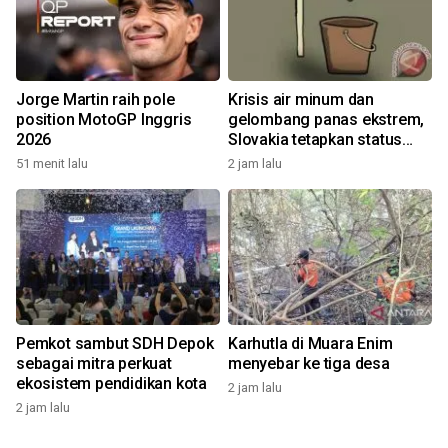
Jorge Martin raih pole
Krisis air minum dan
position MotoGP Inggris
gelombang panas ekstrem,
2026
Slovakia tetapkan status
darurat
51 menit lalu
2 jam lalu
Pemkot sambut SDH Depok
Karhutla di Muara Enim
sebagai mitra perkuat
menyebar ke tiga desa
ekosistem pendidikan kota
2 jam lalu
2 jam lalu