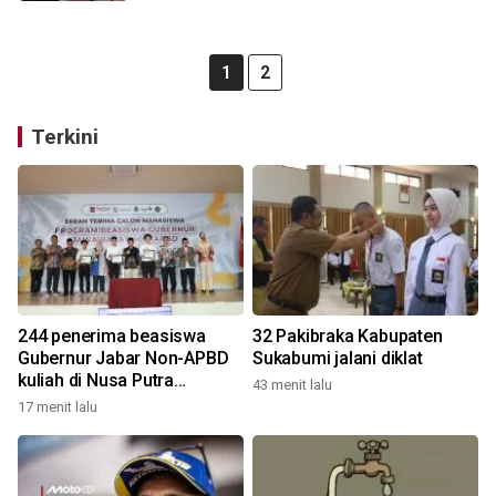
1
2
Terkini
244 penerima beasiswa
32 Pakibraka Kabupaten
Gubernur Jabar Non-APBD
Sukabumi jalani diklat
kuliah di Nusa Putra
43 menit lalu
University
17 menit lalu