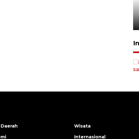
Pelanggan Filaha Farm setia
sampai 8 tahan?
1 Juni 2026 05:47
Sinyal positif perekonomian
I
Indonesia
2026-08-05 15:00:00
 Daerah
Wisata
omi
Internasional