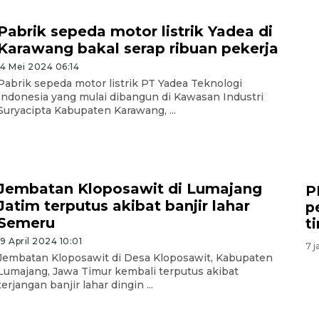
Pabrik sepeda motor listrik Yadea di
Karawang bakal serap ribuan pekerja
14 Mei 2024 06:14
Pabrik sepeda motor listrik PT Yadea Teknologi
Indonesia yang mulai dibangun di Kawasan Industri
Suryacipta Kabupaten Karawang, ...
Jembatan Kloposawit di Lumajang
P
Jatim terputus akibat banjir lahar
p
Semeru
t
19 April 2024 10:01
7 j
Jembatan Kloposawit di Desa Kloposawit, Kabupaten
Lumajang, Jawa Timur kembali terputus akibat
terjangan banjir lahar dingin ...