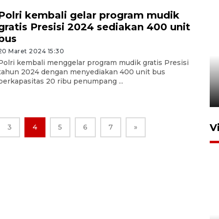
Polri kembali gelar program mudik
gratis Presisi 2024 sediakan 400 unit
bus
20 Maret 2024 15:30
Komisi V DPR tinjau
Polri kembali menggelar program mudik gratis Presisi
perlintasan sebidang di
tahun 2024 dengan menyediakan 400 unit bus
Stasiun Bogor
berkapasitas 20 ribu penumpang ...
12 Juni 2026 18:49
V
3
4
5
6
7
»