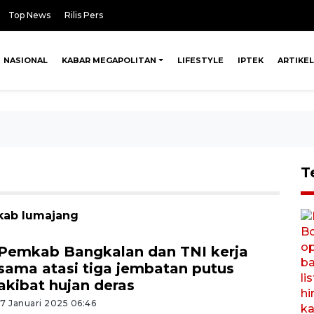
Top News
Rilis Pers
NASIONAL
KABAR MEGAPOLITAN
LIFESTYLE
IPTEK
ARTIKEL
T
kab lumajang
Pemkab Bangkalan dan TNI kerja
sama atasi tiga jembatan putus
akibat hujan deras
17 Januari 2025 06:46