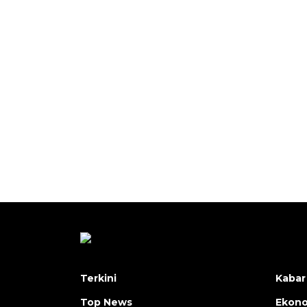
Terkini
Kabar
Top News
Ekon