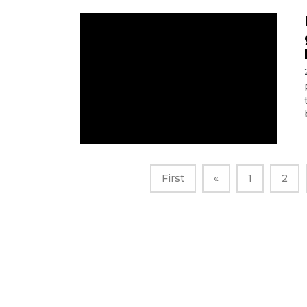
First
«
1
2