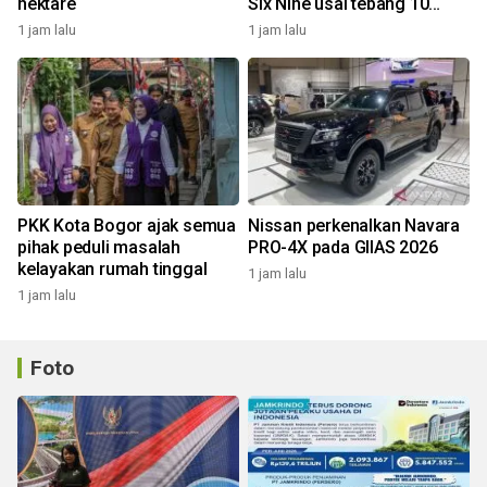
hektare
Six Nine usai tebang 10
pohon
1 jam lalu
1 jam lalu
PKK Kota Bogor ajak semua
Nissan perkenalkan Navara
pihak peduli masalah
PRO-4X pada GIIAS 2026
kelayakan rumah tinggal
1 jam lalu
1 jam lalu
Foto