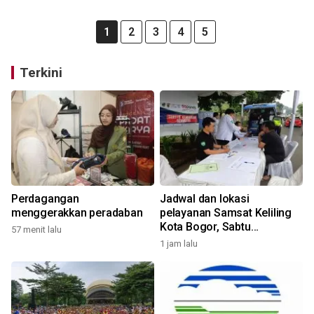
1
2
3
4
5
Terkini
Perdagangan
Jadwal dan lokasi
menggerakkan peradaban
pelayanan Samsat Keliling
Kota Bogor, Sabtu
57 menit lalu
(8/8/2026)
1 jam lalu