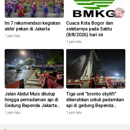
Ini 7 rekomendasi kegiatan
Cuaca Kota Bogor dan
akhir pekan di Jakarta
sekitarnya pada Sabtu
(8/8/2026) hari ini
1 jam lalu
1 jam lalu
Jalan Abdul Muis ditutup
Tiga unit "bronto skylift"
hingga pemadaman api di
dikerahkan untuk padamkan
Gedung Bapenda Jakarta
api di gedung Bapenda
selesai
Jakarta
1 jam lalu
1 jam lalu