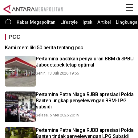
Kabar Megapolitan
Lifestyle
Iptek
Artikel
Lingkunga
PCC
Kami memiliki 50 berita tentang pcc.
Pertamina pastikan penyaluran BBM di SPBU
Jabodetabek tetap optimal
Senin, 13 Juli 2026 19:56
Pertamina Patra Niaga RJBB apresiasi Polda
Banten ungkap penyelewengan BBM-LPG
subsidi
Selasa, 5 Mei 2026 20:19
Pertamina Patra Niaga RJBB apresiasi Polda
Banten tindak penyelewengan LPG Subsidi