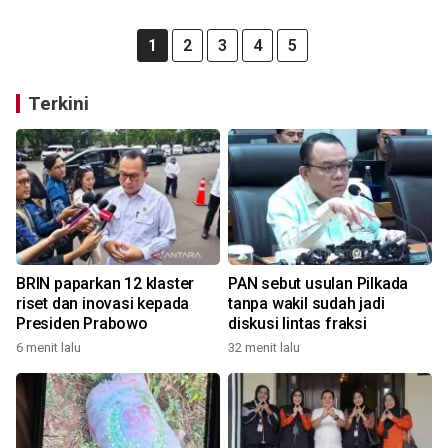
1
2
3
4
5
Terkini
BRIN paparkan 12 klaster
PAN sebut usulan Pilkada
riset dan inovasi kepada
tanpa wakil sudah jadi
Presiden Prabowo
diskusi lintas fraksi
6 menit lalu
32 menit lalu