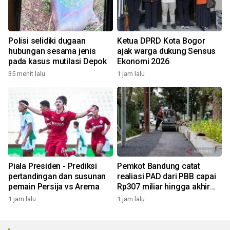
Polisi selidiki dugaan
Ketua DPRD Kota Bogor
hubungan sesama jenis
ajak warga dukung Sensus
pada kasus mutilasi Depok
Ekonomi 2026
35 menit lalu
1 jam lalu
Piala Presiden - Prediksi
Pemkot Bandung catat
pertandingan dan susunan
realiasi PAD dari PBB capai
pemain Persija vs Arema
Rp307 miliar hingga akhir
Juli 2026
1 jam lalu
1 jam lalu