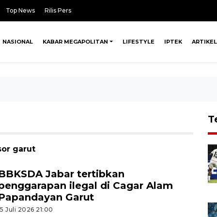
Top News
Rilis Pers
NASIONAL
KABAR MEGAPOLITAN
LIFESTYLE
IPTEK
ARTIKEL
T
sor garut
BBKSDA Jabar tertibkan
penggarapan ilegal di Cagar Alam
Papandayan Garut
15 Juli 2026 21:00