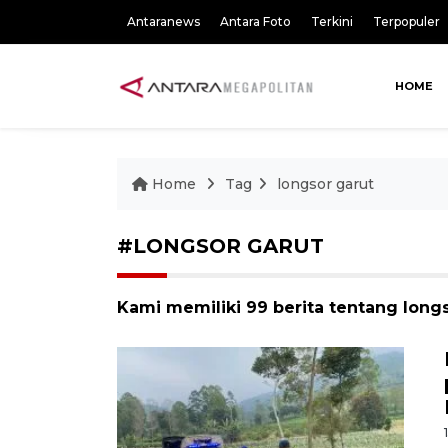
Antaranews
Antara Foto
Terkini
Terpopuler
HOME
Home
Tag
longsor garut
#LONGSOR GARUT
Kami memiliki 99 berita tentang long