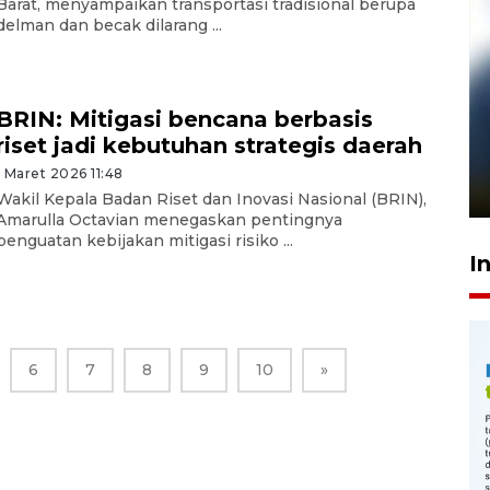
Barat, menyampaikan transportasi tradisional berupa
delman dan becak dilarang ...
BRIN: Mitigasi bencana berbasis
Pelanggan Filaha Farm setia
riset jadi kebutuhan strategis daerah
sampai 8 tahan?
1 Maret 2026 11:48
1 Juni 2026 05:47
Wakil Kepala Badan Riset dan Inovasi Nasional (BRIN),
Amarulla Octavian menegaskan pentingnya
penguatan kebijakan mitigasi risiko ...
I
6
7
8
9
10
»