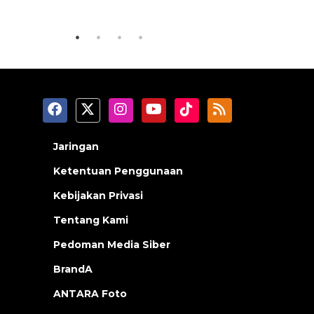
2026-08-06 18:45:00
2026-08-06 13
Jaringan
Ketentuan Penggunaan
Kebijakan Privasi
Tentang Kami
Pedoman Media Siber
BrandA
ANTARA Foto