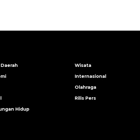
2026-08-05 18:00:00
 Daerah
Wisata
omi
Internasional
Olahraga
l
Rilis Pers
ungan Hidup