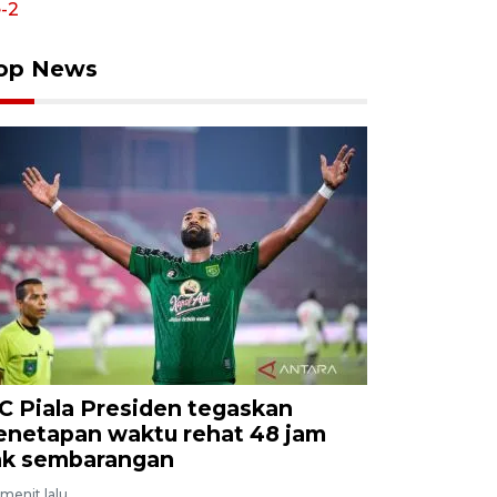
op News
C Piala Presiden tegaskan
enetapan waktu rehat 48 jam
ak sembarangan
menit lalu