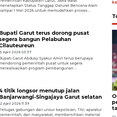
Pemerintah Kabupaten Garut, Jawa Barat
menetapkan Status Tanggap Darurat Bencana Alam
sampai 1 Mei 2026 untuk memudahkan proses ...
T
Bupati Garut terus dorong pusat
segera bangun Pelabuhan
Cilauteureun
15 April 2026 03:37
Bupati Garut Abdusy Syakur Amin terus berupaya
mendorong pemerintah pusat untuk segera
merealisasikan program pembangunan ...
4 titik longsor menutup jalan
O
Banjarwangi-Singajaya Garut selatan
p
12 April 2026 11:39
t
Petugas gabungan dari unsur kepolisian, TNI, aparatur
pemerintah, dan masyarakat, membersihkan material
44 