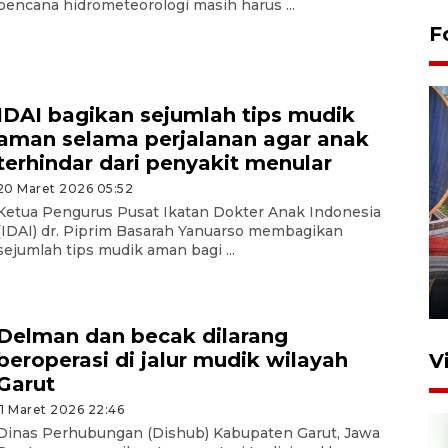
bencana hidrometeorologi masih harus ...
F
IDAI bagikan sejumlah tips mudik
aman selama perjalanan agar anak
terhindar dari penyakit menular
20 Maret 2026 05:52
Ketua Pengurus Pusat Ikatan Dokter Anak Indonesia
Komisi V DPR tinjau
(IDAI) dr. Piprim Basarah Yanuarso membagikan
perlintasan sebidang di
sejumlah tips mudik aman bagi ...
Stasiun Bogor
12 Juni 2026 18:49
Delman dan becak dilarang
beroperasi di jalur mudik wilayah
V
Garut
11 Maret 2026 22:46
Dinas Perhubungan (Dishub) Kabupaten Garut, Jawa