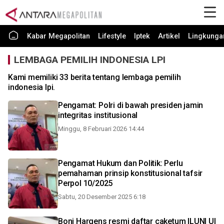
Kabar Megapolitan
Lifestyle
Iptek
Artikel
Lingkunga
LEMBAGA PEMILIH INDONESIA LPI
Kami memiliki 33 berita tentang lembaga pemilih
indonesia lpi.
Pengamat: Polri di bawah presiden jamin
integritas institusional
Minggu, 8 Februari 2026 14:44
Pengamat Hukum dan Politik: Perlu
pemahaman prinsip konstitusional tafsir
Perpol 10/2025
Sabtu, 20 Desember 2025 6:18
Boni Hargens resmi daftar caketum ILUNI UI