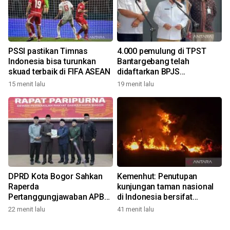
PSSI pastikan Timnas
4.000 pemulung di TPST
Indonesia bisa turunkan
Bantargebang telah
skuad terbaik di FIFA ASEAN
didaftarkan BPJS
Ketenagakerjaan
15 menit lalu
19 menit lalu
DPRD Kota Bogor Sahkan
Kemenhut: Penutupan
Raperda
kunjungan taman nasional
Pertanggungjawaban APBD
di Indonesia bersifat
2025
kondisional
22 menit lalu
41 menit lalu