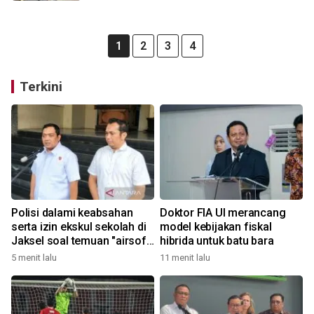
1
2
3
4
Terkini
Polisi dalami keabsahan
Doktor FIA UI merancang
serta izin ekskul sekolah di
model kebijakan fiskal
Jaksel soal temuan "airsoft
hibrida untuk batu bara
gun"
5 menit lalu
11 menit lalu