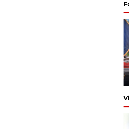
F
Komisi V DPR tinjau
perlintasan sebidang di
Stasiun Bogor
12 Juni 2026 18:49
V