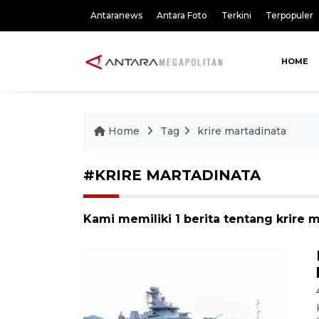
Antaranews
Antara Foto
Terkini
Terpopuler
HOME
Home
Tag
krire martadinata
#KRIRE MARTADINATA
Kami memiliki 1 berita tentang krire 