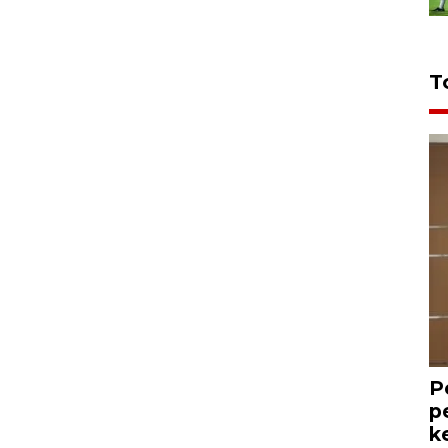
T
P
p
k