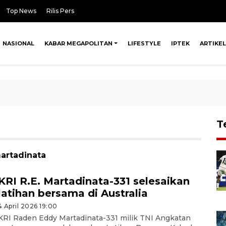
Top News
Rilis Pers
NASIONAL
KABAR MEGAPOLITAN
LIFESTYLE
IPTEK
ARTIKEL
T
martadinata
KRI R.E. Martadinata-331 selesaikan
latihan bersama di Australia
4 April 2026 19:00
KRI Raden Eddy Martadinata-331 milik TNI Angkatan