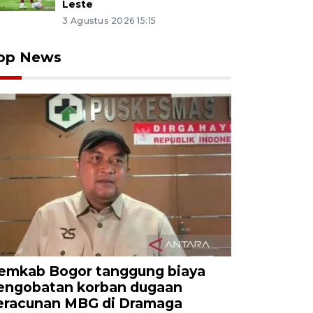
Leste
3 Agustus 2026 15:15
op News
emkab Bogor tanggung biaya
engobatan korban dugaan
eracunan MBG di Dramaga