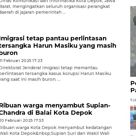
Dinas Komunikasi dan Informatika Kota Depok, Jawa
Barat, mengingatkan seluruh organisasi perangkat
daerah di jajaran pemerintah ...
Imigrasi tetap pantau perlintasan
tersangka Harun Masiku yang masih
buron
21 Februari 2025 17:23
Direktorat Jenderal Imigrasi tetap memantau
perlintasan tersangka kasus korupsi Harun Masiku
yang saat ini masih buron. ...
P
P
6 j
Ribuan warga menyambut Supian-
Chandra di Balai Kota Depok
20 Februari 2025 17:53
Ribuan warga Kota Depok menyambut kedatangan
Wali Kota Depok&nbsp;Supian Suri dan Wakil Wali