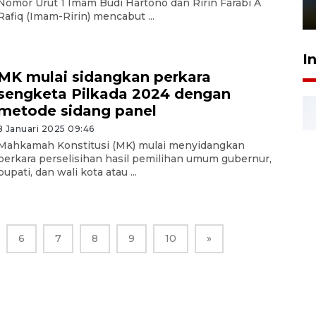
Nomor Urut 1 Imam Budi Hartono dan Ririn Farabi A
1 Juni 2026 05:47
Rafiq (Imam-Ririn) mencabut ...
I
MK mulai sidangkan perkara
sengketa Pilkada 2024 dengan
metode sidang panel
8 Januari 2025 09:46
Mahkamah Konstitusi (MK) mulai menyidangkan
perkara perselisihan hasil pemilihan umum gubernur,
bupati, dan wali kota atau ...
6
7
8
9
10
»