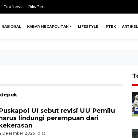
Top News
Rilis Pers
NASIONAL
KABAR MEGAPOLITAN
LIFESTYLE
IPTEK
ARTIKEL
T
 depok
Puskapol UI sebut revisi UU Pemilu
harus lindungi perempuan dari
kekerasan
4 Desember 2025 10:13