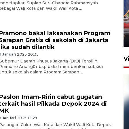
menetapkan Supian Suri-Chandra Rahmansyah
sebagai Wali Kota dan Wakil Wali Kota ...
Komisi V DPR tinjau
perlintasan sebidang di
Stasiun Bogor
Pramono bakal laksanakan Program
Sarapan Gratis di sekolah di Jakarta
12 Juni 2026 18:49
jika sudah dilantik
11 Januari 2025 20:35
V
Gubernur Daerah Khusus Jakarta (DKJ) Terpilih,
Pramono Anung&nbsp;bakal memberikan subsidi
untuk sekolah dalam Program Sarapan ...
Paslon Imam-Ririn cabut gugatan
terkait hasil Pilkada Depok 2024 di
MK
8 Januari 2025 12:29
Pelanggan Filaha Farm setia
Pasangan Calon Wali Kota dan Wakil Wali Kota Depok
sampai 8 tahan?