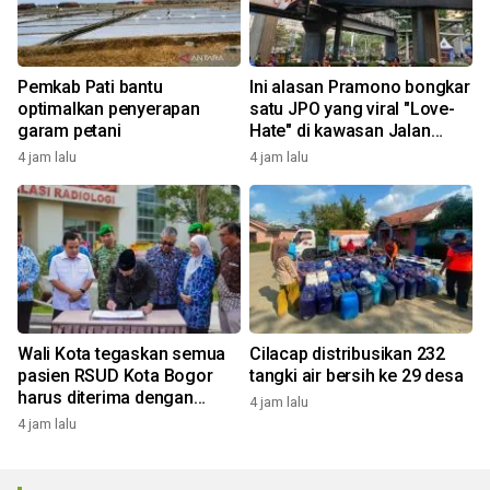
Pemkab Pati bantu
Ini alasan Pramono bongkar
optimalkan penyerapan
satu JPO yang viral "Love-
garam petani
Hate" di kawasan Jalan
Rasuna Said
4 jam lalu
4 jam lalu
Wali Kota tegaskan semua
Cilacap distribusikan 232
pasien RSUD Kota Bogor
tangki air bersih ke 29 desa
harus diterima dengan
4 jam lalu
profesional
4 jam lalu