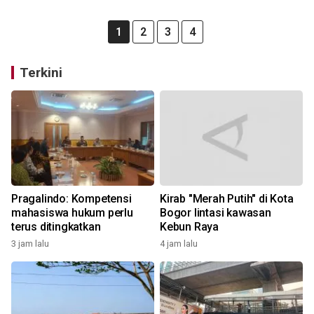
1
2
3
4
Terkini
Pragalindo: Kompetensi
Kirab "Merah Putih" di Kota
mahasiswa hukum perlu
Bogor lintasi kawasan
terus ditingkatkan
Kebun Raya
3 jam lalu
4 jam lalu