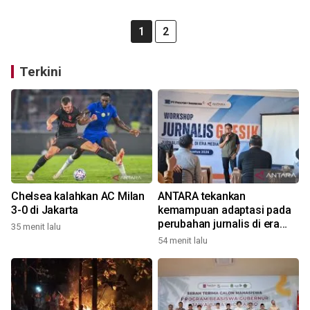
1
2
Terkini
Chelsea kalahkan AC Milan
ANTARA tekankan
3-0 di Jakarta
kemampuan adaptasi pada
perubahan jurnalis di era
35 menit lalu
digital
54 menit lalu