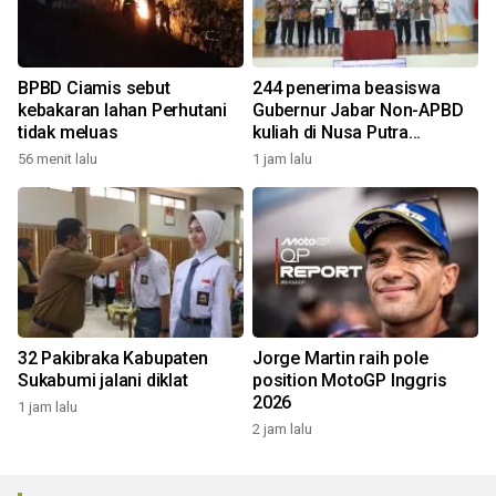
BPBD Ciamis sebut
244 penerima beasiswa
kebakaran lahan Perhutani
Gubernur Jabar Non-APBD
tidak meluas
kuliah di Nusa Putra
University
56 menit lalu
1 jam lalu
32 Pakibraka Kabupaten
Jorge Martin raih pole
Sukabumi jalani diklat
position MotoGP Inggris
2026
1 jam lalu
2 jam lalu