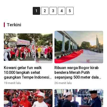
1
2
3
4
5
Terkini
Kowani gelar fun walk
Ribuan warga Bogor kirab
10.000 langkah sehat
bendera Merah Putih
gaungkan Tempe Indonesia
sepanjang 500 meter dalam
Goes to UNESCO
rangkaian FMP ke-11
19 menit lalu
26 menit lalu