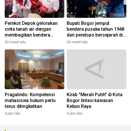
Pemkot Depok gelorakan
Bupati Bogor jemput
cinta tanah air dengan
bendera pusaka tahun 1948
membagikan bendera
dari pendopo bersejarah di
merah putih
Desa Malasari
30 menit lalu
33 menit lalu
Pragalindo: Kompetensi
Kirab "Merah Putih" di Kota
mahasiswa hukum perlu
Bogor lintasi kawasan
terus ditingkatkan
Kebun Raya
4 jam lalu
5 jam lalu