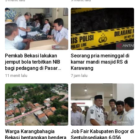
Pemkab Bekasi lakukan
Seorang pria meninggal di
jemput bola terbitkan NIB
kamar mandi masjid RS di
bagi pedagang di Pasar
Karawang
Cikarang
11 menit lalu
7 jam lalu
Warga Karangbahagia
Job Fair Kabupaten Bogor di
Bekasi bentangkan bendera
Sentulnsediakan 6.056