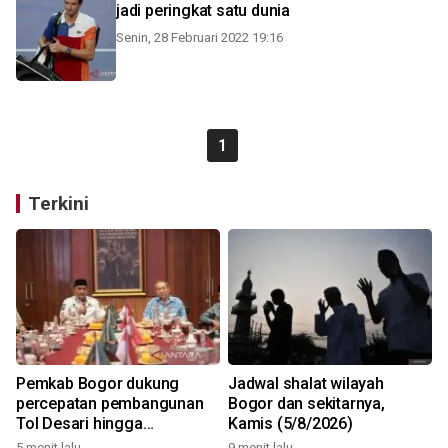
jadi peringkat satu dunia
Senin, 28 Februari 2022 19:16
1
Terkini
Pemkab Bogor dukung
Jadwal shalat wilayah
percepatan pembangunan
Bogor dan sekitarnya,
Tol Desari hingga
Kamis (5/8/2026)
Salabenda
5 menit lalu
9 menit lalu