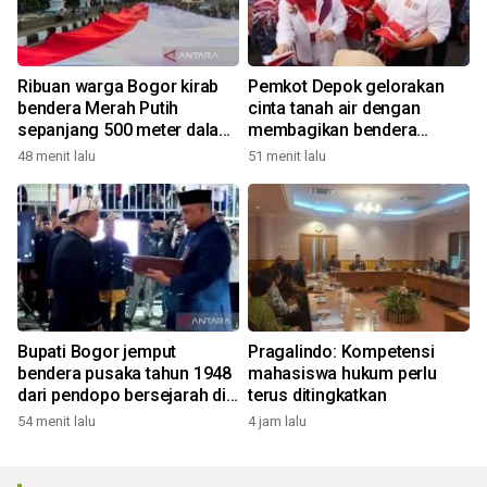
Ribuan warga Bogor kirab
Pemkot Depok gelorakan
bendera Merah Putih
cinta tanah air dengan
sepanjang 500 meter dalam
membagikan bendera
rangkaian FMP ke-11
merah putih
48 menit lalu
51 menit lalu
Bupati Bogor jemput
Pragalindo: Kompetensi
bendera pusaka tahun 1948
mahasiswa hukum perlu
dari pendopo bersejarah di
terus ditingkatkan
Desa Malasari
54 menit lalu
4 jam lalu