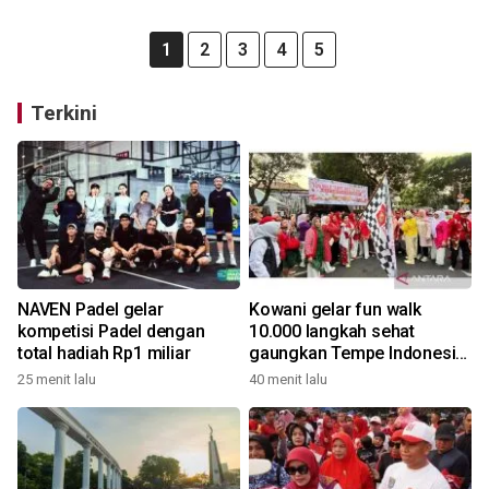
1
2
3
4
5
Terkini
NAVEN Padel gelar
Kowani gelar fun walk
kompetisi Padel dengan
10.000 langkah sehat
total hadiah Rp1 miliar
gaungkan Tempe Indonesia
Goes to UNESCO
25 menit lalu
40 menit lalu