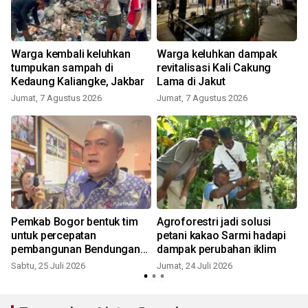
Warga kembali keluhkan
Warga keluhkan dampak
tumpukan sampah di
revitalisasi Kali Cakung
Kedaung Kaliangke, Jakbar
Lama di Jakut
Jumat, 7 Agustus 2026
Jumat, 7 Agustus 2026
R
Pemkab Bogor bentuk tim
Agroforestri jadi solusi
untuk percepatan
petani kakao Sarmi hadapi
pembangunan Bendungan
dampak perubahan iklim
Cijurey
Sabtu, 25 Juli 2026
Jumat, 24 Juli 2026
J