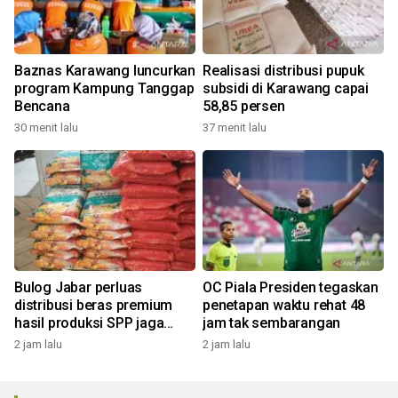
Baznas Karawang luncurkan
Realisasi distribusi pupuk
program Kampung Tanggap
subsidi di Karawang capai
Bencana
58,85 persen
30 menit lalu
37 menit lalu
Bulog Jabar perluas
OC Piala Presiden tegaskan
distribusi beras premium
penetapan waktu rehat 48
hasil produksi SPP jaga
jam tak sembarangan
harga sesuai HET
2 jam lalu
2 jam lalu