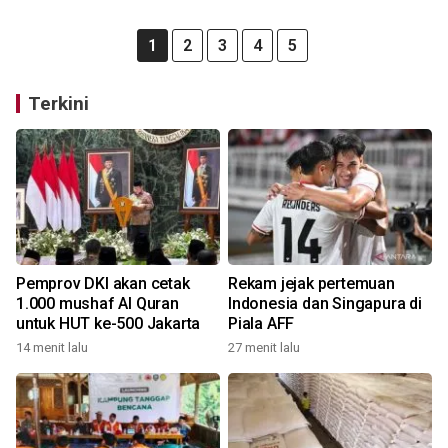
1
2
3
4
5
Terkini
Pemprov DKI akan cetak
Rekam jejak pertemuan
1.000 mushaf Al Quran
Indonesia dan Singapura di
untuk HUT ke-500 Jakarta
Piala AFF
14 menit lalu
27 menit lalu