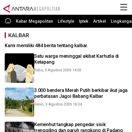
Kabar Megapolitan
Lifestyle
Iptek
Artikel
Lingkunga
KALBAR
Kami memiliki 484 berita tentang kalbar.
Satu warga meninggal akibat Karhutla di
Ketapang
Rabu, 5 Agustus 2026 14:03
3.000 bendera Merah Putih berkibar ikut jaga
perbatasan Jagoi Babang Kalbar
Senin, 3 Agustus 2026 16:34
Kemenhut tangkap pengedar sisik
trenggiling dan paruh rangkong di Padang