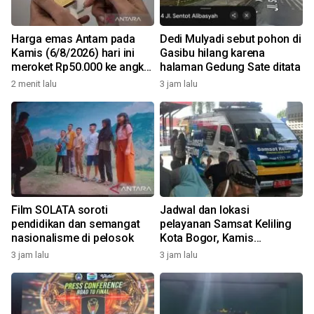
Harga emas Antam pada
Dedi Mulyadi sebut pohon di
Kamis (6/8/2026) hari ini
Gasibu hilang karena
meroket Rp50.000 ke angka
halaman Gedung Sate ditata
Rp2,679 juta/gr
2 menit lalu
3 jam lalu
Film SOLATA soroti
Jadwal dan lokasi
pendidikan dan semangat
pelayanan Samsat Keliling
nasionalisme di pelosok
Kota Bogor, Kamis
(5/8/2026)
3 jam lalu
3 jam lalu