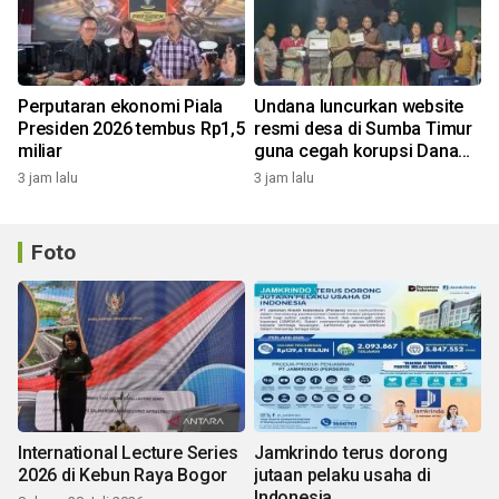
Perputaran ekonomi Piala
Undana luncurkan website
Presiden 2026 tembus Rp1,5
resmi desa di Sumba Timur
miliar
guna cegah korupsi Dana
Desa
3 jam lalu
3 jam lalu
Foto
International Lecture Series
Jamkrindo terus dorong
2026 di Kebun Raya Bogor
jutaan pelaku usaha di
Indonesia