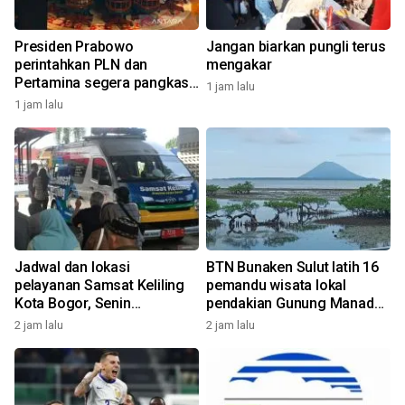
Presiden Prabowo
Jangan biarkan pungli terus
perintahkan PLN dan
mengakar
Pertamina segera pangkas
1 jam lalu
anak-cucu perusahaan
1 jam lalu
Jadwal dan lokasi
BTN Bunaken Sulut latih 16
pelayanan Samsat Keliling
pemandu wisata lokal
Kota Bogor, Senin
pendakian Gunung Manado
(10/8/2026)
Tua
2 jam lalu
2 jam lalu