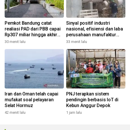
Pemkot Bandung catat
Sinyal positif industri
realiasi PAD dari PBB capai
nasional, efisiensi dan laba
Rp307 miliar hingga akhir
perusahaan manufaktur
Juli 2026
kian menguat
30 menit lalu
33 menit lalu
Iran dan Oman telah capai
PNJ terapkan sistem
mufakat soal pelayaran
pendingin berbasis IoT di
Selat Hormuz
Kebun Anggur Depok
42 menit lalu
1 jam lalu