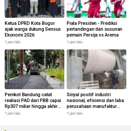
Ketua DPRD Kota Bogor
Piala Presiden - Prediksi
ajak warga dukung Sensus
pertandingan dan susunan
Ekonomi 2026
pemain Persija vs Arema
1 jam lalu
1 jam lalu
Pemkot Bandung catat
Sinyal positif industri
realiasi PAD dari PBB capai
nasional, efisiensi dan laba
Rp307 miliar hingga akhir
perusahaan manufaktur
Juli 2026
kian menguat
1 jam lalu
1 jam lalu