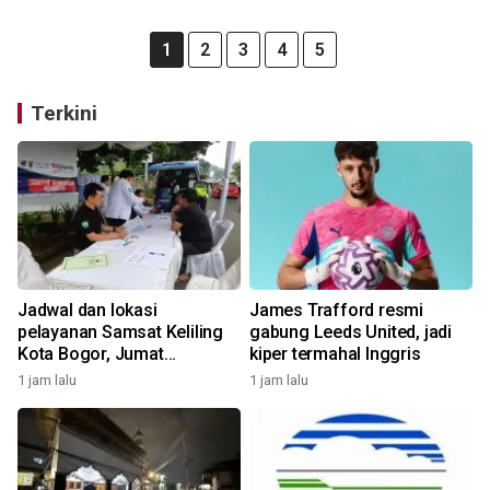
1
2
3
4
5
Terkini
Jadwal dan lokasi
James Trafford resmi
pelayanan Samsat Keliling
gabung Leeds United, jadi
Kota Bogor, Jumat
kiper termahal Inggris
(7/8/2026)
1 jam lalu
1 jam lalu