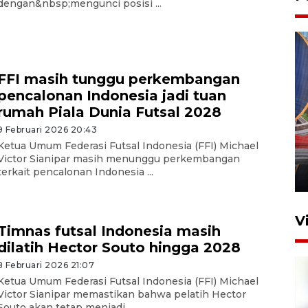
dengan&nbsp;mengunci posisi ...
FFI masih tunggu perkembangan
pencalonan Indonesia jadi tuan
rumah Piala Dunia Futsal 2028
Komisi V DPR tinjau
9 Februari 2026 20:43
perlintasan sebidang di
Ketua Umum Federasi Futsal Indonesia (FFI) Michael
Stasiun Bogor
Victor Sianipar masih menunggu perkembangan
terkait pencalonan Indonesia ...
12 Juni 2026 18:49
V
Timnas futsal Indonesia masih
dilatih Hector Souto hingga 2028
8 Februari 2026 21:07
Ketua Umum Federasi Futsal Indonesia (FFI) Michael
Victor Sianipar memastikan bahwa pelatih Hector
Souto akan tetap menjadi ...