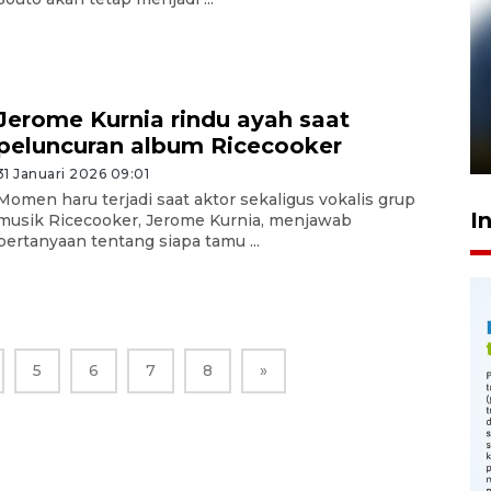
Pelanggan Filaha Farm setia
sampai 8 tahan?
Jerome Kurnia rindu ayah saat
peluncuran album Ricecooker
1 Juni 2026 05:47
31 Januari 2026 09:01
Momen haru terjadi saat aktor sekaligus vokalis grup
I
musik Ricecooker, Jerome Kurnia, menjawab
pertanyaan tentang siapa tamu ...
5
6
7
8
»