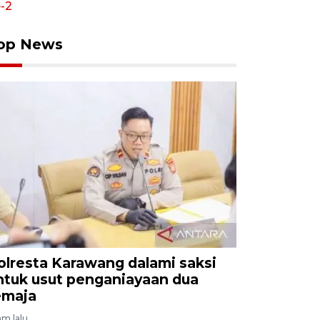
op News
olresta Karawang dalami saksi
ntuk usut penganiayaan dua
emaja
am lalu