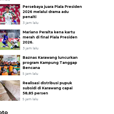
Persebaya juara Piala Presiden
2026 melalui drama adu
penalti
3 jam lalu
Mariano Peralta kena kartu
merah di final Piala Presiden
2026.
3 jam lalu
Baznas Karawang luncurkan
program Kampung Tanggap
Bencana
5 jam lalu
Realisasi distribusi pupuk
subsidi di Karawang capai
58,85 persen
5 jam lalu
oto