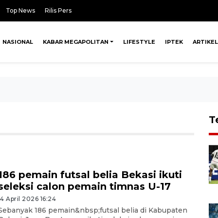
Top News
Rilis Pers
NASIONAL
KABAR MEGAPOLITAN
LIFESTYLE
IPTEK
ARTIKEL
T
186 pemain futsal belia Bekasi ikuti
seleksi calon pemain timnas U-17
14 April 2026 16:24
Sebanyak 186 pemain&nbsp;futsal belia di Kabupaten