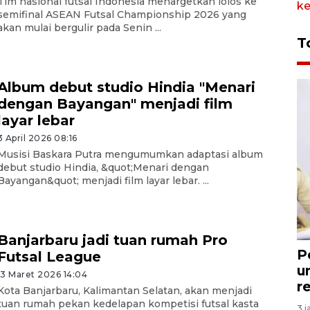
Tim nasional futsal Indonesia menargetkan lolos ke
semifinal ASEAN Futsal Championship 2026 yang
akan mulai bergulir pada Senin ...
T
Album debut studio Hindia "Menari
dengan Bayangan" menjadi film
layar lebar
3 April 2026 08:16
Musisi Baskara Putra mengumumkan adaptasi album
debut studio Hindia, &quot;Menari dengan
Bayangan&quot; menjadi film layar lebar. ...
Banjarbaru jadi tuan rumah Pro
P
Futsal League
u
13 Maret 2026 14:04
r
Kota Banjarbaru, Kalimantan Selatan, akan menjadi
tuan rumah pekan kedelapan kompetisi futsal kasta
3 j