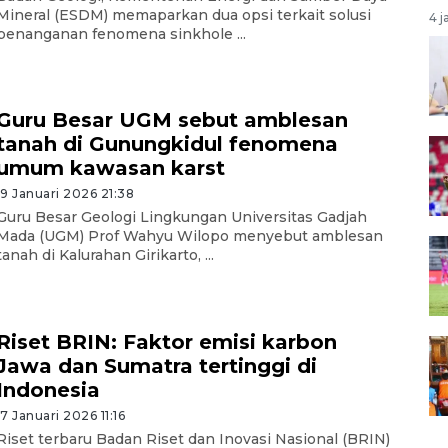
Mineral (ESDM) memaparkan dua opsi terkait solusi
4 j
penanganan fenomena sinkhole ...
Guru Besar UGM sebut amblesan
tanah di Gunungkidul fenomena
umum kawasan karst
19 Januari 2026 21:38
Guru Besar Geologi Lingkungan Universitas Gadjah
Mada (UGM) Prof Wahyu Wilopo menyebut amblesan
tanah di Kalurahan Girikarto, ...
Riset BRIN: Faktor emisi karbon
Jawa dan Sumatra tertinggi di
Indonesia
17 Januari 2026 11:16
Riset terbaru Badan Riset dan Inovasi Nasional (BRIN)