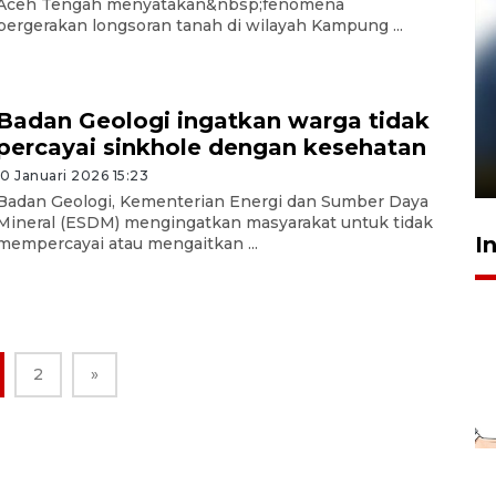
Aceh Tengah menyatakan&nbsp;fenomena
pergerakan longsoran tanah di wilayah Kampung ...
Pelanggan Filaha Farm setia
Badan Geologi ingatkan warga tidak
sampai 8 tahan?
percayai sinkhole dengan kesehatan
1 Juni 2026 05:47
10 Januari 2026 15:23
Badan Geologi, Kementerian Energi dan Sumber Daya
Mineral (ESDM) mengingatkan masyarakat untuk tidak
I
mempercayai atau mengaitkan ...
2
»