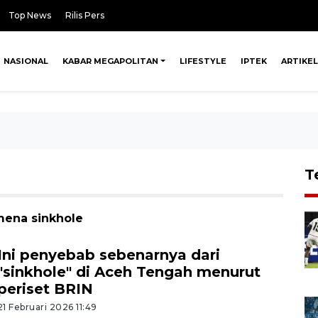
Top News
Rilis Pers
NASIONAL
KABAR MEGAPOLITAN
LIFESTYLE
IPTEK
ARTIKEL
T
mena sinkhole
Ini penyebab sebenarnya dari
"sinkhole" di Aceh Tengah menurut
periset BRIN
21 Februari 2026 11:49