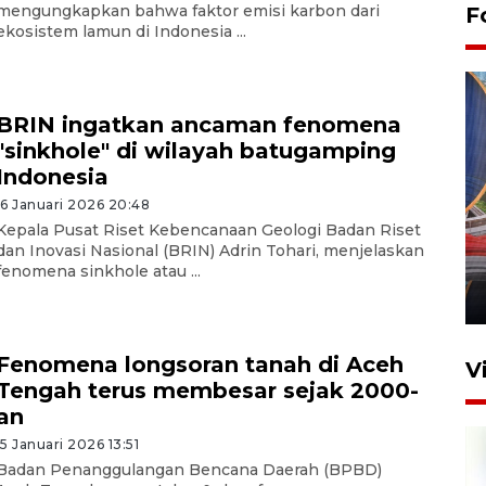
mengungkapkan bahwa faktor emisi karbon dari
F
ekosistem lamun di Indonesia ...
BRIN ingatkan ancaman fenomena
"sinkhole" di wilayah batugamping
Indonesia
16 Januari 2026 20:48
Komisi V DPR tinjau
Kepala Pusat Riset Kebencanaan Geologi Badan Riset
perlintasan sebidang di
dan Inovasi Nasional (BRIN) Adrin Tohari, menjelaskan
Stasiun Bogor
fenomena sinkhole atau ...
12 Juni 2026 18:49
Fenomena longsoran tanah di Aceh
V
Tengah terus membesar sejak 2000-
an
15 Januari 2026 13:51
Badan Penanggulangan Bencana Daerah (BPBD)