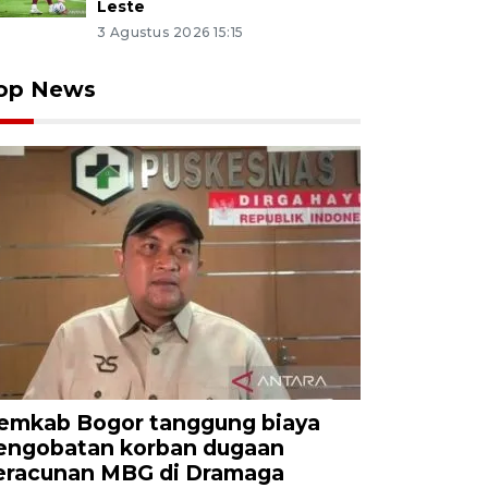
Leste
3 Agustus 2026 15:15
op News
emkab Bogor tanggung biaya
engobatan korban dugaan
eracunan MBG di Dramaga