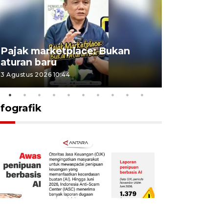
Lomba kic
Pajak marketplace: Bukan
punah? in
aturan baru
Indonesi
3 Agustus 2026 10:44
27 Juli 2026 1
nfografik