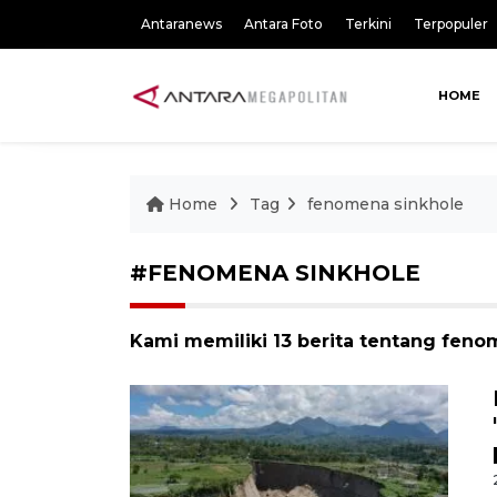
Antaranews
Antara Foto
Terkini
Terpopuler
HOME
Home
Tag
fenomena sinkhole
#FENOMENA SINKHOLE
Kami memiliki 13 berita tentang feno