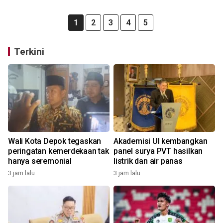
1
2
3
4
5
Terkini
Wali Kota Depok tegaskan
Akademisi UI kembangkan
peringatan kemerdekaan tak
panel surya PVT hasilkan
hanya seremonial
listrik dan air panas
3 jam lalu
3 jam lalu