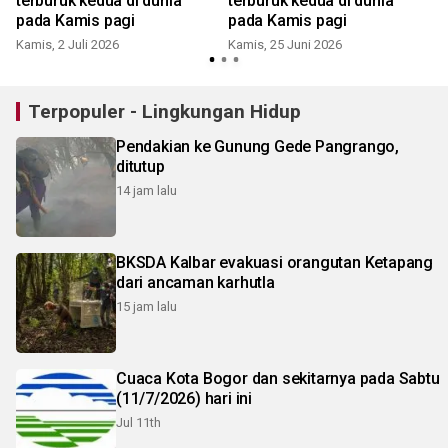
terburuk kedua di dunia
terburuk kedua di dunia
pada Kamis pagi
pada Kamis pagi
Kamis, 2 Juli 2026
Kamis, 25 Juni 2026
S
Terpopuler - Lingkungan Hidup
Pendakian ke Gunung Gede Pangrango,
ditutup
14 jam lalu
BKSDA Kalbar evakuasi orangutan Ketapang
dari ancaman karhutla
15 jam lalu
Cuaca Kota Bogor dan sekitarnya pada Sabtu
(11/7/2026) hari ini
Jul 11th