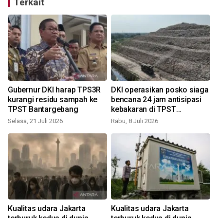
Terkait
Gubernur DKI harap TPS3R
DKI operasikan posko siaga
kurangi residu sampah ke
bencana 24 jam antisipasi
TPST Bantargebang
kebakaran di TPST
Bantargebang
Selasa, 21 Juli 2026
Rabu, 8 Juli 2026
S
Kualitas udara Jakarta
Kualitas udara Jakarta