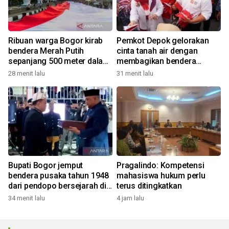
Ribuan warga Bogor kirab
Pemkot Depok gelorakan
bendera Merah Putih
cinta tanah air dengan
sepanjang 500 meter dalam
membagikan bendera
rangkaian FMP ke-11
merah putih
28 menit lalu
31 menit lalu
Bupati Bogor jemput
Pragalindo: Kompetensi
bendera pusaka tahun 1948
mahasiswa hukum perlu
dari pendopo bersejarah di
terus ditingkatkan
Desa Malasari
34 menit lalu
4 jam lalu