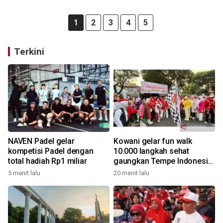
1
2
3
4
5
Terkini
NAVEN Padel gelar
Kowani gelar fun walk
kompetisi Padel dengan
10.000 langkah sehat
total hadiah Rp1 miliar
gaungkan Tempe Indonesia
Goes to UNESCO
5 menit lalu
20 menit lalu