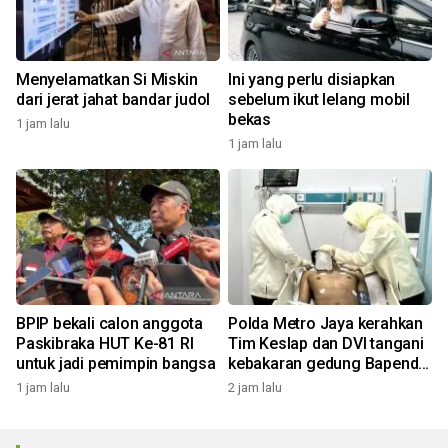
Menyelamatkan Si Miskin
Ini yang perlu disiapkan
dari jerat jahat bandar judol
sebelum ikut lelang mobil
bekas
1 jam lalu
1 jam lalu
BPIP bekali calon anggota
Polda Metro Jaya kerahkan
Paskibraka HUT Ke-81 RI
Tim Keslap dan DVI tangani
untuk jadi pemimpin bangsa
kebakaran gedung Bapenda
DKI
1 jam lalu
2 jam lalu