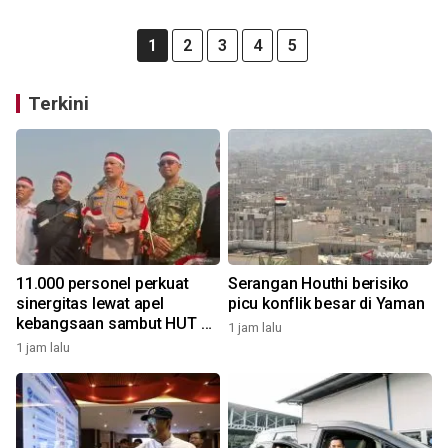
1
2
3
4
5
Terkini
11.000 personel perkuat
Serangan Houthi berisiko
sinergitas lewat apel
picu konflik besar di Yaman
kebangsaan sambut HUT RI
1 jam lalu
di kawasan Monas
1 jam lalu