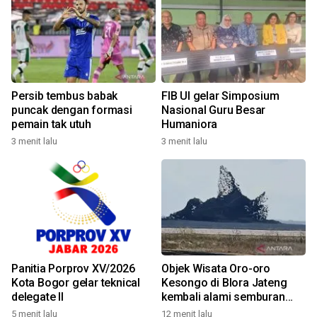
Persib tembus babak
FIB UI gelar Simposium
puncak dengan formasi
Nasional Guru Besar
pemain tak utuh
Humaniora
3 menit lalu
3 menit lalu
Panitia Porprov XV/2026
Objek Wisata Oro-oro
Kota Bogor gelar teknical
Kesongo di Blora Jateng
delegate II
kembali alami semburan
lumpur
5 menit lalu
12 menit lalu