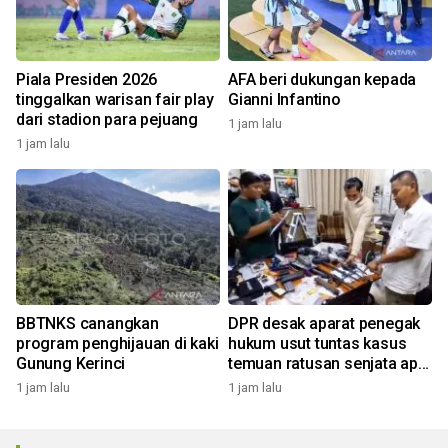
Piala Presiden 2026
AFA beri dukungan kepada
tinggalkan warisan fair play
Gianni Infantino
dari stadion para pejuang
1 jam lalu
1 jam lalu
BBTNKS canangkan
DPR desak aparat penegak
program penghijauan di kaki
hukum usut tuntas kasus
Gunung Kerinci
temuan ratusan senjata api
di sekolah
1 jam lalu
1 jam lalu