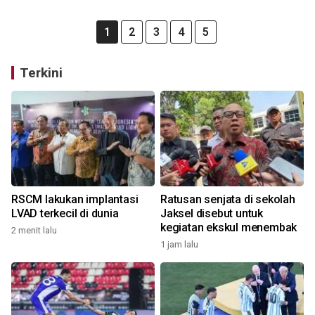
1
2
3
4
5
Terkini
RSCM lakukan implantasi
Ratusan senjata di sekolah
LVAD terkecil di dunia
Jaksel disebut untuk
kegiatan ekskul menembak
2 menit lalu
1 jam lalu