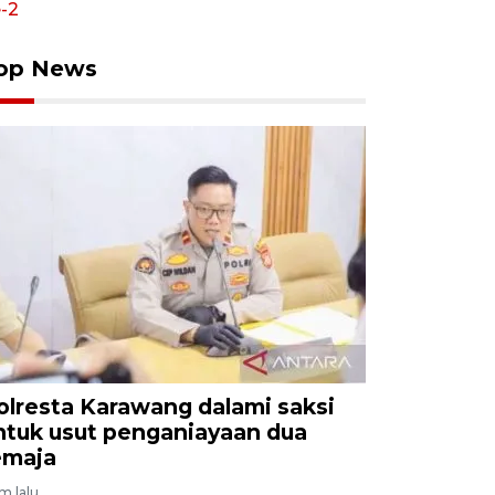
op News
olresta Karawang dalami saksi
ntuk usut penganiayaan dua
emaja
am lalu