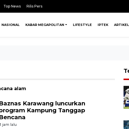
Top News
Rilis Pers
NASIONAL
KABAR MEGAPOLITAN
LIFESTYLE
IPTEK
ARTIKEL
T
ncana alam
Baznas Karawang luncurkan
program Kampung Tanggap
Bencana
3 jam lalu