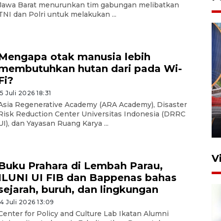
Jawa Barat menurunkan tim gabungan melibatkan
TNI dan Polri untuk melakukan ...
Mengapa otak manusia lebih
membutuhkan hutan dari pada Wi-
Fi?
Komisi V DPR tinjau
15 Juli 2026 18:31
perlintasan sebidang di
Asia Regenerative Academy (ARA Academy), Disaster
Stasiun Bogor
Risk Reduction Center Universitas Indonesia (DRRC
UI), dan Yayasan Ruang Karya ...
12 Juni 2026 18:49
V
Buku Prahara di Lembah Parau,
ILUNI UI FIB dan Bappenas bahas
sejarah, buruh, dan lingkungan
14 Juli 2026 13:09
Center for Policy and Culture Lab Ikatan Alumni