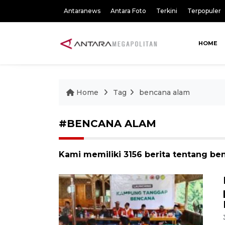
Antaranews
Antara Foto
Terkini
Terpopuler
HOME
Home
Tag
bencana alam
#BENCANA ALAM
Kami memiliki 3156 berita tentang be