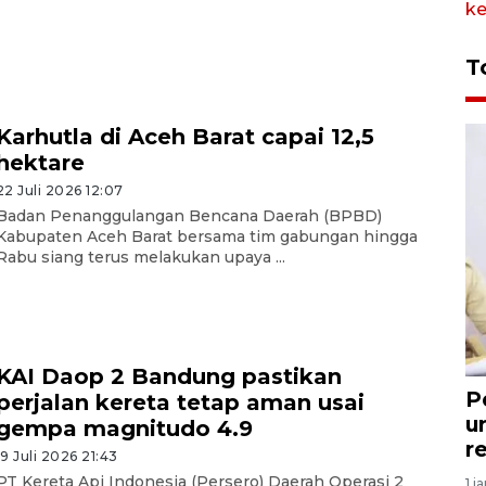
T
Karhutla di Aceh Barat capai 12,5
hektare
22 Juli 2026 12:07
Badan Penanggulangan Bencana Daerah (BPBD)
Kabupaten Aceh Barat bersama tim gabungan hingga
Rabu siang terus melakukan upaya ...
KAI Daop 2 Bandung pastikan
P
perjalan kereta tetap aman usai
u
gempa magnitudo 4.9
r
19 Juli 2026 21:43
PT Kereta Api Indonesia (Persero) Daerah Operasi 2
1 j