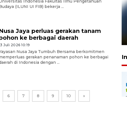
Universitas Indonesia Fakultas Ilmu Pengetahuan
Budaya (ILUNI UI FIB) bekerja ...
Pelanggan Filaha Farm setia
sampai 8 tahan?
Nusa Jaya perluas gerakan tanam
pohon ke berbagai daerah
1 Juni 2026 05:47
13 Juli 2026 10:19
Yayasan Nusa Jaya Tumbuh Bersama berkomitmen
I
memperluas gerakan penanaman pohon ke berbagai
daerah di Indonesia dengan ...
6
7
8
9
10
»