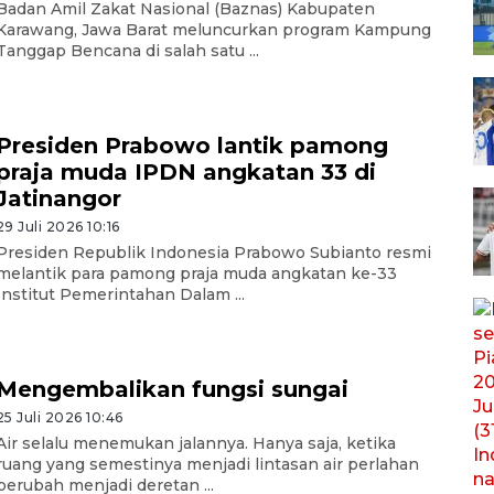
Badan Amil Zakat Nasional (Baznas) Kabupaten
Karawang, Jawa Barat meluncurkan program Kampung
Tanggap Bencana di salah satu ...
Presiden Prabowo lantik pamong
praja muda IPDN angkatan 33 di
Jatinangor
29 Juli 2026 10:16
Presiden Republik Indonesia Prabowo Subianto resmi
melantik para pamong praja muda angkatan ke-33
Institut Pemerintahan Dalam ...
Mengembalikan fungsi sungai
25 Juli 2026 10:46
Air selalu menemukan jalannya. Hanya saja, ketika
ruang yang semestinya menjadi lintasan air perlahan
berubah menjadi deretan ...