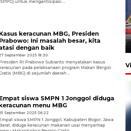
(SPPG) untuk mengantisipasi ...
Komisi V DPR tinjau
perlintasan sebidang di
Kasus keracunan MBG, Presiden
Stasiun Bogor
Prabowo: Ini masalah besar, kita
12 Juni 2026 18:49
atasi dengan baik
27 September 2025 18:30
Presiden RI Prabowo Subianto menyatakan kasus
V
keracunan pada pelaksanaan program Makan Bergizi
Gratis (MBG) di sejumlah daerah ...
Empat siswa SMPN 1 Jonggol diduga
keracunan menu MBG
25 September 2025 06:22
Empat siswa SMPN 1 Jonggol, Kabupaten Bogor, Jawa
Barat, diduga keracunan makanan usai menyantap
Pelanggan Filaha Farm setia
menu Makan&nbsp;Bergizi Gratis ...