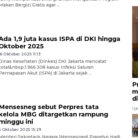
Makan Bergizi Gratis agar ...
Ada 1,9 juta kasus ISPA di DKI hingga
Oktober 2025
16 Oktober 2025 11:13
Dinas Kesehatan (Dinkes) DKI Jakarta mencatat
total&nbsp;1.966.308 kasus Infeksi Saluran
Pernapasan Akut (ISPA) di Jakarta sejak ...
P
m
d
Mensesneg sebut Perpres tata
1 j
kelola MBG ditargetkan rampung
minggu ini
5 Oktober 2025 15:29
Menteri Sekretaris Negara (Mensesneg) Prasetyo Hadi