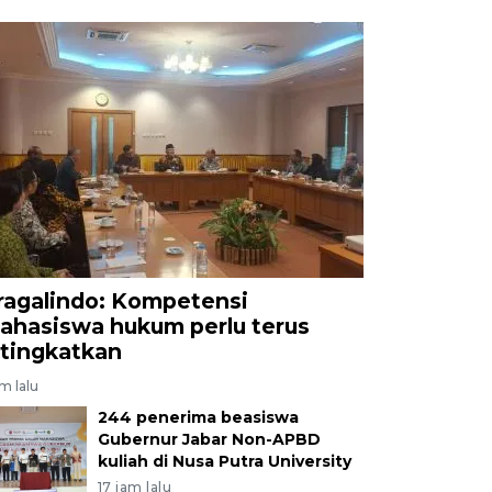
ragalindo: Kompetensi
ahasiswa hukum perlu terus
itingkatkan
am lalu
244 penerima beasiswa
Gubernur Jabar Non-APBD
kuliah di Nusa Putra University
17 jam lalu