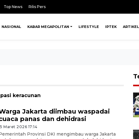
Top News
Rilis Pers
NASIONAL
KABAR MEGAPOLITAN
LIFESTYLE
IPTEK
ARTIKEL
T
ipasi keracunan
Warga Jakarta diimbau waspadai
cuaca panas dan dehidrasi
15 Maret 2026 17:14
Pemerintah Provinsi DKI mengimbau warga Jakarta