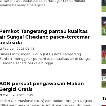
untuk mewaspadai cuaca panas agar tak dehidrasi
selama beberapa hari guna ...
Pemkot Tangerang pantau kualitas
air Sungai Cisadane pasca-tercemar
pestisida
12 Februari 2026 08:46
Dinas Lingkungan Hidup (DLH) Kota Tangerang,
Banten, menggelar pemantauan kualitas air di Sungai
Cisadane secara berkala hingga ...
BGN perkuat pengawasan Makan
Bergizi Gratis
21 Oktober 2025 19:47
T
Badan Gizi Nasional (BGN) dan Badan Intelijen Negara
(BIN) memperkuat sinergi untuk mengawasi Program