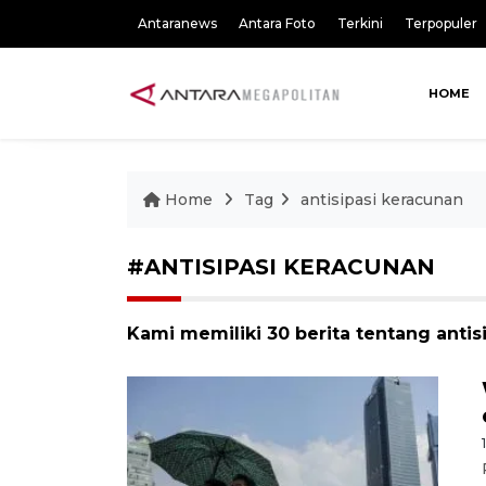
Antaranews
Antara Foto
Terkini
Terpopuler
HOME
Home
Tag
antisipasi keracunan
#ANTISIPASI KERACUNAN
Kami memiliki 30 berita tentang antis