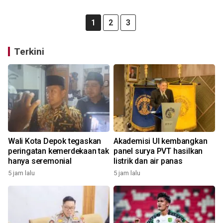
1
2
3
Terkini
Wali Kota Depok tegaskan
Akademisi UI kembangkan
peringatan kemerdekaan tak
panel surya PVT hasilkan
hanya seremonial
listrik dan air panas
5 jam lalu
5 jam lalu