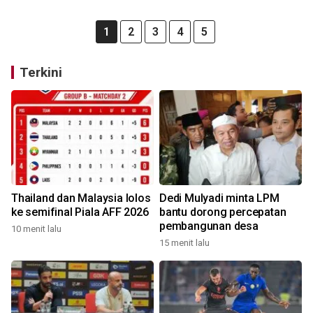
1
2
3
4
5
Terkini
Thailand dan Malaysia lolos
Dedi Mulyadi minta LPM
ke semifinal Piala AFF 2026
bantu dorong percepatan
pembangunan desa
10 menit lalu
15 menit lalu