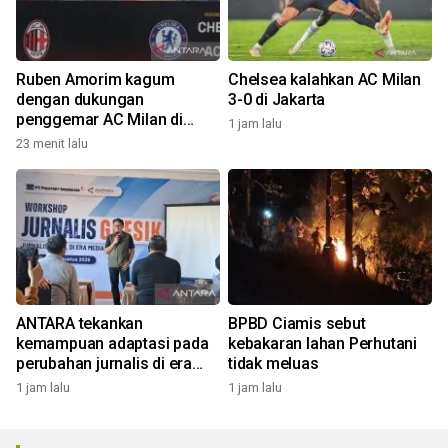
Ruben Amorim kagum
Chelsea kalahkan AC Milan
dengan dukungan
3-0 di Jakarta
penggemar AC Milan di
1 jam lalu
Indonesia
23 menit lalu
ANTARA tekankan
BPBD Ciamis sebut
kemampuan adaptasi pada
kebakaran lahan Perhutani
perubahan jurnalis di era
tidak meluas
digital
1 jam lalu
1 jam lalu