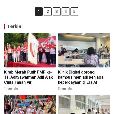
1
2
3
4
5
Terkini
Kirab Merah Putih FMP ke-
Klinik Digital dorong
11, Adityawarman Adil Ajak
kampus menjadi penjaga
Cinta Tanah Air
kepercayaan di Era AI
1 jam lalu
3 jam lalu