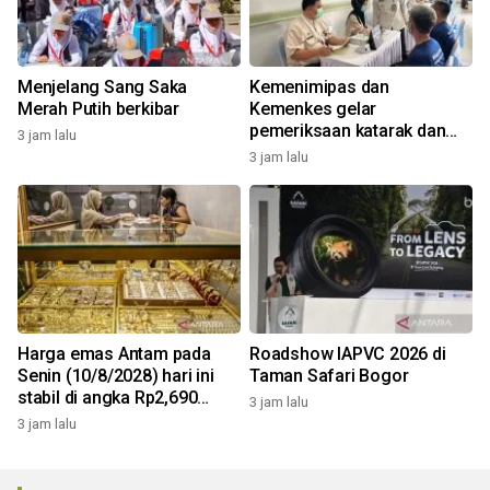
Menjelang Sang Saka
Kemenimipas dan
Merah Putih berkibar
Kemenkes gelar
pemeriksaan katarak dan
3 jam lalu
CKG sambut HUT RI
3 jam lalu
Harga emas Antam pada
Roadshow IAPVC 2026 di
Senin (10/8/2028) hari ini
Taman Safari Bogor
stabil di angka Rp2,690
3 jam lalu
juta/gr
3 jam lalu