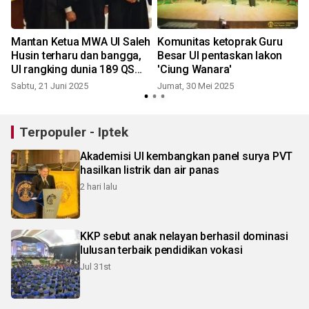
Mantan Ketua MWA UI Saleh
Komunitas ketoprak Guru
Husin terharu dan bangga,
Besar UI pentaskan lakon
UI rangking dunia 189 QS
'Ciung Wanara'
WUR
Sabtu, 21 Juni 2025
Jumat, 30 Mei 2025
Terpopuler - Iptek
Akademisi UI kembangkan panel surya PVT
hasilkan listrik dan air panas
2 hari lalu
KKP sebut anak nelayan berhasil dominasi
lulusan terbaik pendidikan vokasi
Jul 31st