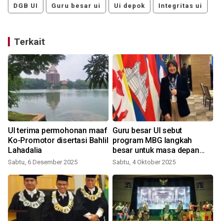
DGB UI
Guru besar ui
Ui depok
Integritas ui
Terkait
UI terima permohonan maaf
Guru besar UI sebut
Ko-Promotor disertasi Bahlil
program MBG langkah
Lahadalia
besar untuk masa depan
bangsa
Sabtu, 6 Desember 2025
Sabtu, 4 Oktober 2025