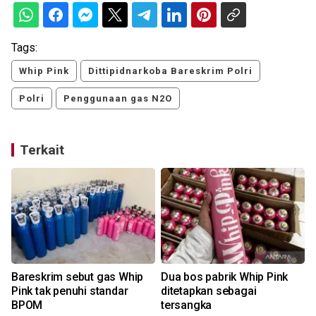
Tags:
Whip Pink
Dittipidnarkoba Bareskrim Polri
Polri
Penggunaan gas N2O
Terkait
Bareskrim sebut gas Whip
Dua bos pabrik Whip Pink
Pink tak penuhi standar
ditetapkan sebagai
BPOM
tersangka