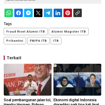
Tags:
Fraud Riset Alumni ITB
Alumni Magister ITB
Prihantini
FMIPA ITB
ITB
Terkait
Soal pembangunan jalan tol,
Ekonomi digital Indonesia
Hendry Harmen: Ridwan
diprediksi naik tiga kali lipat