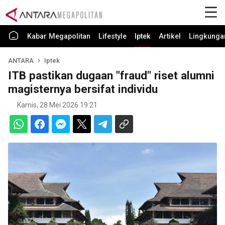
Kabar Megapolitan
Lifestyle
Iptek
Artikel
Lingkunga
ANTARA
Iptek
ITB pastikan dugaan "fraud" riset alumni
magisternya bersifat individu
Kamis, 28 Mei 2026 19:21