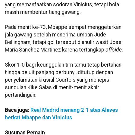
yang memanfaatkan sodoran Vinicius, tetapi bola
masih membentur tiang gawang.
Pada menit ke-73, Mbappe sempat menggetarkan
jala gawang setelah menerima umpan Jude
Bellingham, tetapi gol tersebut dianulir wasit Jose
Maria Sanchez Martinez karena tertangkap
offside
.
Skor 1-0 bagi keunggulan tim tamu tetap bertahan
hingga peluit panjang berbunyi, ditutup dengan
penyelamatan krusial Courtois yang menepis
sundulan Kike Salas di menit-menit akhir
pertandingan.
Baca juga:
Real Madrid menang 2-1 atas Alaves
berkat Mbappe dan Vinicius
Susunan Pemain