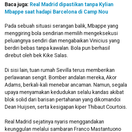
Baca juga:
Real Madrid dipastikan tanpa Kylian
Mbappe saat hadapi Barcelona di Camp Nou
Pada sebuah situasi serangan balik, Mbappe yang
menggiring bola sendirian memilih mengeksekusi
peluangnya sendiri dan mengabaikan Vinicius yang
berdiri bebas tanpa kawalan. Bola pun berhasil
direbut oleh bek Kike Salas.
Di sisi lain, tuan rumah Sevilla terus memberikan
perlawanan sengit. Bomber andalan mereka, Akor
Adams, berkali-kali menebar ancaman. Namun, segala
upaya menyamakan kedudukan selalu kandas akibat
blok solid dari barisan pertahanan yang dikomandoi
Dean Huijsen, serta kesigapan kiper Thibaut Courtois.
Real Madrid sejatinya nyaris menggandakan
keunggulan melalui sambaran Franco Mastantuono