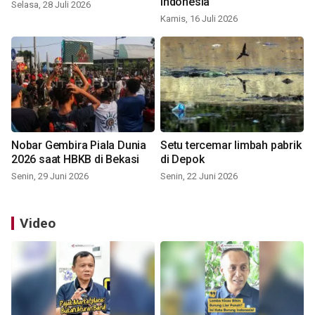
Indonesia
Selasa, 28 Juli 2026
Kamis, 16 Juli 2026
Nobar Gembira Piala Dunia
Setu tercemar limbah pabrik
2026 saat HBKB di Bekasi
di Depok
Senin, 29 Juni 2026
Senin, 22 Juni 2026
Video