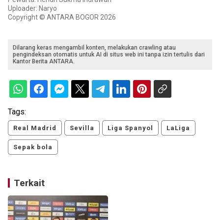
Uploader: Naryo
Copyright © ANTARA BOGOR 2026
Dilarang keras mengambil konten, melakukan crawling atau
pengindeksan otomatis untuk AI di situs web ini tanpa izin tertulis dari
Kantor Berita ANTARA.
Tags:
Real Madrid
Sevilla
Liga Spanyol
LaLiga
Sepak bola
Terkait