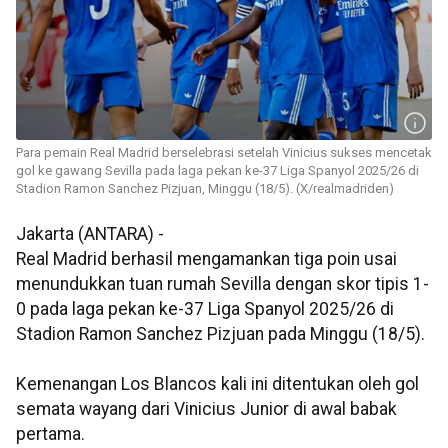
Para pemain Real Madrid berselebrasi setelah Vinicius sukses mencetak
gol ke gawang Sevilla pada laga pekan ke-37 Liga Spanyol 2025/26 di
Stadion Ramon Sanchez Pizjuan, Minggu (18/5). (X/realmadriden)
Jakarta (ANTARA) -
Real Madrid berhasil mengamankan tiga poin usai
menundukkan tuan rumah Sevilla dengan skor tipis 1-
0 pada laga pekan ke-37 Liga Spanyol 2025/26 di
Stadion Ramon Sanchez Pizjuan pada Minggu (18/5).
Kemenangan Los Blancos kali ini ditentukan oleh gol
semata wayang dari Vinicius Junior di awal babak
pertama.