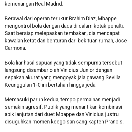
kemenangan Real Madrid.
Berawal dari operan terukur Brahim Diaz, Mbappe
mengontrol bola dengan dada di dalam kotak penalti.
Saat bersiap melepaskan tembakan, dia mendapat
kawalan ketat dan benturan dari bek tuan rumah, Jose
Carmona.
Bola liar hasil sapuan yang tidak sempurna tersebut
langsung disambar oleh Vinicius Junior dengan
sepakan akurat yang mengoyak jala gawang Sevilla.
Keunggulan 1-0 ini bertahan hingga jeda.
Memasuki paruh kedua, tempo permainan menjadi
semakin agresif. Publik yang menantikan kombinasi
apik lanjutan dari duet Mbappe dan Vinicius justru
disuguhkan momen keegoisan sang kapten Prancis.