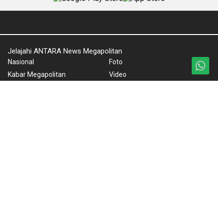
Jelajahi ANTARA News Megapolitan
Nasional
Foto
Kabar Megapolitan
Video
Lifestyle
Ketentuan Penggunaan
Iptek
Kebijakan Privasi
Artikel
Pedoman Media Siber
Lingkungan Hidup
Tentang Kami
Wisata
Rilis Pers
Internasional
Olahraga