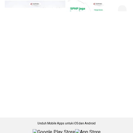
Unduh Mobile Apps untuk iOS dan Android