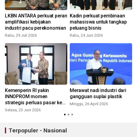
LKBN ANTARA perkuat peran
Kadin perkuat pembinaan
amplifikasi kebijakan
mahasiswa untuk tangkap
industri pacu perekonomian
peluang bisnis
Rabu, 29 Juli 2026
Rabu, 24 Juni 2026
R
Kemenperin RI yakin
Merawat nadi industri dari
INNOPROM momen
gangguan suplai plastik
strategis perluas pasar ke
Minggu, 26 April 2026
Eurasia
Selasa, 23 Juni 2026
S
Terpopuler - Nasional