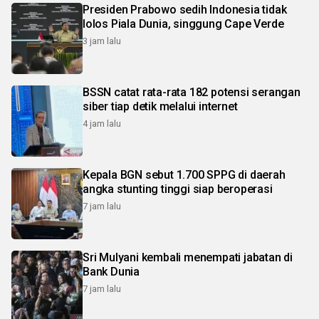
Presiden Prabowo sedih Indonesia tidak
lolos Piala Dunia, singgung Cape Verde
3 jam lalu
BSSN catat rata-rata 182 potensi serangan
siber tiap detik melalui internet
4 jam lalu
Kepala BGN sebut 1.700 SPPG di daerah
angka stunting tinggi siap beroperasi
7 jam lalu
Sri Mulyani kembali menempati jabatan di
Bank Dunia
7 jam lalu