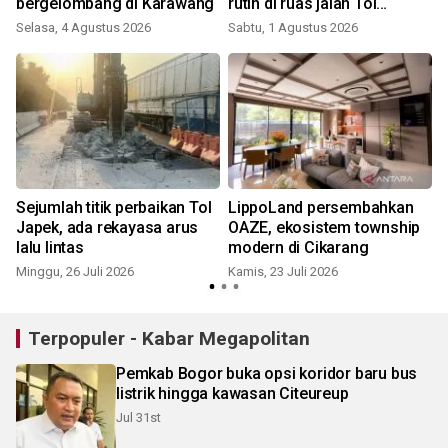
bergelombang di Karawang
rutin di ruas jalan Tol
Jakarta-Cikampek
Selasa, 4 Agustus 2026
Sabtu, 1 Agustus 2026
R
Sejumlah titik perbaikan Tol
LippoLand persembahkan
Japek, ada rekayasa arus
OAZE, ekosistem township
lalu lintas
modern di Cikarang
Minggu, 26 Juli 2026
Kamis, 23 Juli 2026
S
Terpopuler - Kabar Megapolitan
Pemkab Bogor buka opsi koridor baru bus
listrik hingga kawasan Citeureup
Jul 31st