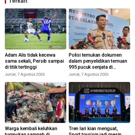
Terkait
Adam Alis tidak kecewa
Polisi temukan dokumen
sama sekali, Persib sampai
dalam penyelidikan temuan
di titik tertinggi
995 pucuk senjata di
sekolah
Jumat, 7 Agustus 2026
Jumat, 7 Agustus 2026
Warga kembali keluhkan
Tren lari kian menguat,
tumpukan sampah di
Sport tourism jadi mesin