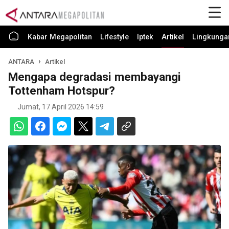
Kabar Megapolitan
Lifestyle
Iptek
Artikel
Lingkunga
ANTARA
Artikel
Mengapa degradasi membayangi
Tottenham Hotspur?
Jumat, 17 April 2026 14:59