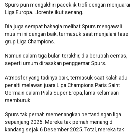
Spurs pun mengakhiri paceklik trofi dengan menjuarai
Liga Europa. Llorente ikut senang.
Dia juga sempat bahagia melihat Spurs mengawali
musim ini dengan baik, termasuk saat menjalani fase
grup Liga Champions.
Namun dalam tiga bulan terakhir, dia berubah cemas,
seperti umum dirasakan penggemar Spurs.
Atmosfer yang tadinya baik, termasuk saat kalah adu
penalti melawan juara Liga Champions Paris Saint
Germain dalam Piala Super Eropa, lama kelamaan
memburuk.
Spurs tak pernah memenangkan pertandingan liga
sepanjang 2026. Mereka tak pernah menang di
kandang sejak 6 Desember 2025. Total, mereka tak