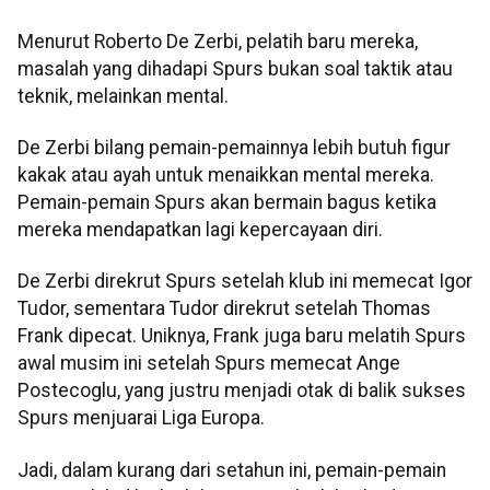
Menurut Roberto De Zerbi, pelatih baru mereka,
masalah yang dihadapi Spurs bukan soal taktik atau
teknik, melainkan mental.
De Zerbi bilang pemain-pemainnya lebih butuh figur
kakak atau ayah untuk menaikkan mental mereka.
Pemain-pemain Spurs akan bermain bagus ketika
mereka mendapatkan lagi kepercayaan diri.
De Zerbi direkrut Spurs setelah klub ini memecat Igor
Tudor, sementara Tudor direkrut setelah Thomas
Frank dipecat. Uniknya, Frank juga baru melatih Spurs
awal musim ini setelah Spurs memecat Ange
Postecoglu, yang justru menjadi otak di balik sukses
Spurs menjuarai Liga Europa.
Jadi, dalam kurang dari setahun ini, pemain-pemain