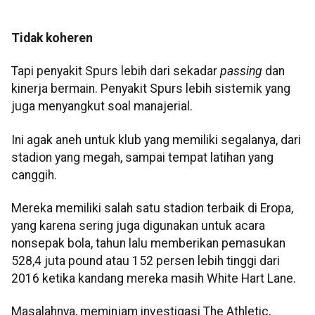
Tidak koheren
Tapi penyakit Spurs lebih dari sekadar
passing
dan
kinerja bermain. Penyakit Spurs lebih sistemik yang
juga menyangkut soal manajerial.
Ini agak aneh untuk klub yang memiliki segalanya, dari
stadion yang megah, sampai tempat latihan yang
canggih.
Mereka memiliki salah satu stadion terbaik di Eropa,
yang karena sering juga digunakan untuk acara
nonsepak bola, tahun lalu memberikan pemasukan
528,4 juta pound atau 152 persen lebih tinggi dari
2016 ketika kandang mereka masih White Hart Lane.
Masalahnya, meminjam investigasi The Athletic,