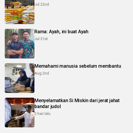
Jul 22nd
Rama: Ayah, ini buat Ayah
Jul 31st
Memahami manusia sebelum membantu
Aug 2nd
Menyelamatkan Si Miskin dari jerat jahat
bandar judol
2 hari lalu