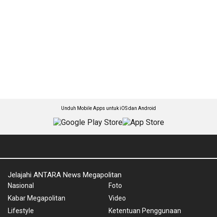
Unduh Mobile Apps untuk iOS dan Android
Jelajahi ANTARA News Megapolitan
Nasional
Foto
Kabar Megapolitan
Video
Lifestyle
Ketentuan Penggunaan