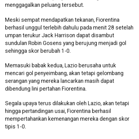
menggagalkan peluang tersebut.
Meski sempat mendapatkan tekanan, Fiorentina
berhasil unggul terlebih dahulu pada menit 28 setelah
umpan terukur Jack Harrison dapat disambut
sundulan Robin Gosens yang berujung menjadi gol
sehingga skor berubah 1-0.
Memasuki babak kedua, Lazio berusaha untuk
mencari gol penyeimbang, akan tetapi gelombang
serangan yang mereka lancarkan masih dapat
dibendung lini pertahan Fiorentina.
Segala upaya terus dilakukan oleh Lazio, akan tetapi
hingga pertandingan usai, Fiorentina berhasil
mempertahankan kemenangan mereka dengan skor
tipis 1-0.