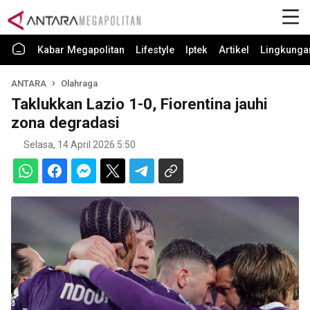
Kabar Megapolitan
Lifestyle
Iptek
Artikel
Lingkunga
ANTARA
Olahraga
Taklukkan Lazio 1-0, Fiorentina jauhi
zona degradasi
Selasa, 14 April 2026 5:50