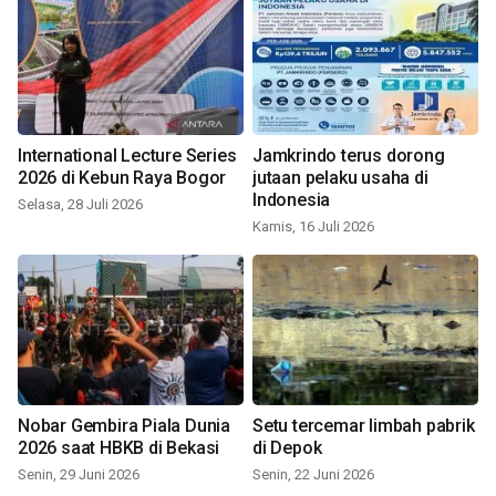
International Lecture Series
Jamkrindo terus dorong
2026 di Kebun Raya Bogor
jutaan pelaku usaha di
Indonesia
Selasa, 28 Juli 2026
Kamis, 16 Juli 2026
Nobar Gembira Piala Dunia
Setu tercemar limbah pabrik
2026 saat HBKB di Bekasi
di Depok
Senin, 29 Juni 2026
Senin, 22 Juni 2026